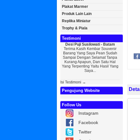
Plakat Marmer
Produk Lain Lain
Replika Miniatur
Trophy & Piala
Testimoni
Desi Puji Susilowati - Batam
Bayu Kurniawa
Terima Kasih Kembar Souvenir
Sedikit Membag
Barang Yang Saya Pean Sudah
Saya, Perkenal
Sampai Dengan Selamat Tanpa
Kurniawan R
Kurang Apapun, Dan Satu Hal
Wisuda Dan So
Yang Terpenting Yaitu Hasil Yang
Kembar Souveni
Saya...
Isi Testimoni →
Deta
Pengujung Website
Follow Us
Instagram
Facebook
Twitter