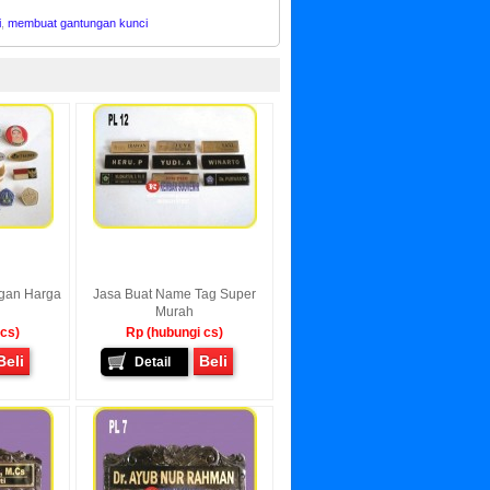
i
,
membuat gantungan kunci
ngan Harga
Jasa Buat Name Tag Super
Murah
 cs)
Rp (hubungi cs)
Beli
Beli
Detail