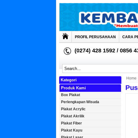
PROFIL PERUSAHAAN
CARA P
(0274) 428 1592 / 0856 
Home
Kategori
Pus
Produk Kami
Box Plakat
Perlengkapan Wisuda
Plakat Acrylic
Plakat Akrilik
Plakat Fiber
Plakat Kayu
Plakat Laser