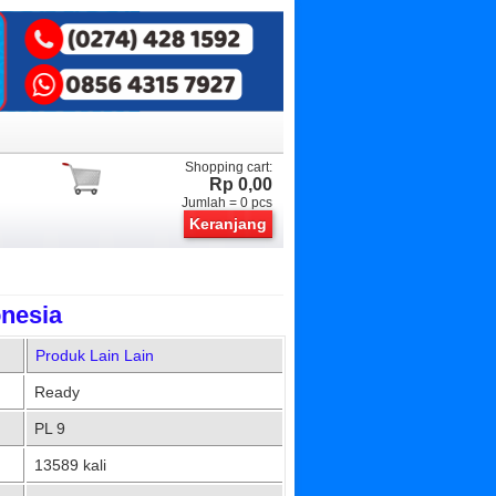
Shopping cart:
Rp 0,00
Jumlah =
0
pcs
Keranjang
onesia
Produk Lain Lain
Ready
PL 9
13589 kali