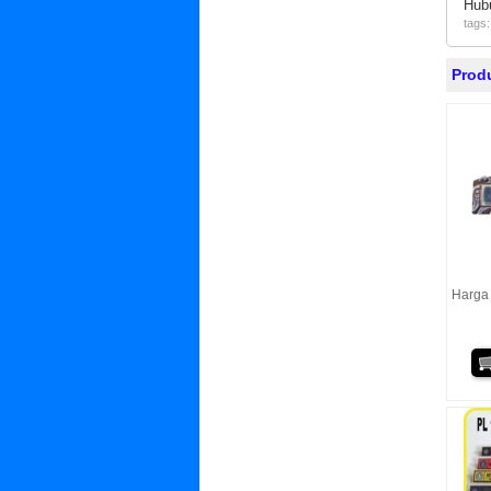
Hub
tags
Prod
Harga