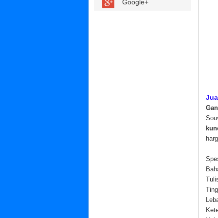
Google+
Jua
Gan
Sou
kun
harg
Spes
Ba
Tu
Ti
L
Ke