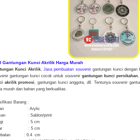
l Gantungan Kunci Akrilik Harga Murah
tungan Kunci Akrilik
,
Jasa pembuatan souvenir
gantungan kunci dengan baha
venir gantungan kunci cocok untuk souvenir
gantungan kunci pernikahan
,
ci akrilik promosi
, gantungan kunci anggota, dll. Tentunya souvenir gant
a murah dan bahan yang berkualitas.
ifikasi Barang :
han : Arylic
lisan : Sablon/print
nggi : 5 cm
ebar : 5 cm
tebalan : 0.4 cm