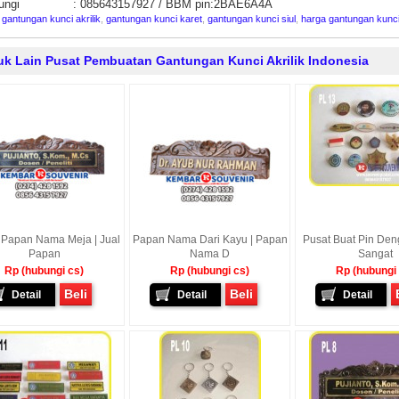
ungi : 085643157927 / BBM pin:2BAE6A4A
:
gantungan kunci akrilik
,
gantungan kunci karet
,
gantungan kunci siul
,
harga gantungan kunc
uk Lain Pusat Pembuatan Gantungan Kunci Akrilik Indonesia
 Papan Nama Meja | Jual
Papan Nama Dari Kayu | Papan
Pusat Buat Pin De
Papan
Nama D
Sangat
Rp (hubungi cs)
Rp (hubungi cs)
Rp (hubungi
Beli
Beli
Detail
Detail
Detail