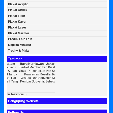
Plakat Acrylic
Plakat Akrilik
Plakat Fiber
Plakat Kayu
Plakat Laser
Plakat Marmer
Produk Lain Lain
Replika Miniatur
Trophy & Piala
Testimoni
Bayu Kurniawan - Jakarta Pusat
Sunarto - Bandar Lampung
Ba
Sedikit Membagikan Kisah Sukses
AWAL KERAGUAN JADI
Ta
Saya, Perkenalkan Pak Saya Bayu
KEPERCAYAAN Awal Ingin Pesan
[ MOTO
Kurniawan Reseller Patung
Souvenir Di Kembar Souvenir
K
Wisuda Dan Souvenir Wisuda Di
Jogja Saya Masih Ragu Ragu,
Perke
Kembar Souvenir, Sebetulnya S...
Tapi Setelah Saya Membenarkan
Resell
Diri Tentang Ke...
Bek
Isi Testimoni →
Pengujung Website
Follow Us