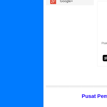
Google+
Pla
Pusat Pem