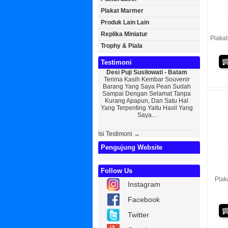
Plakat Marmer
Produk Lain Lain
Replika Miniatur
Plakat
Trophy & Piala
Testimoni
Desi Puji Susilowati - Batam
Bayu Kurni
Terima Kasih Kembar Souvenir
Sedikit Me
Barang Yang Saya Pean Sudah
Saya, Perk
Sampai Dengan Selamat Tanpa
Kurniaw
Kurang Apapun, Dan Satu Hal
Wisuda Da
Yang Terpenting Yaitu Hasil Yang
Kembar Sou
Saya...
Isi Testimoni →
Pengujung Website
Follow Us
Plak
Instagram
Facebook
Twitter