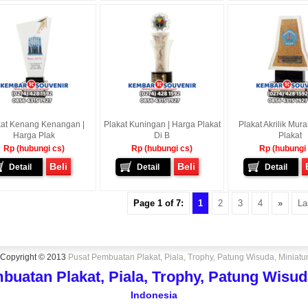
kat Kenang Kenangan |
Plakat Kuningan | Harga Plakat
Plakat Akrilik Mur
Harga Plak
Di B
Plakat
Rp (hubungi cs)
Rp (hubungi cs)
Rp (hubungi
Beli
Beli
Detail
Detail
Detail
Page 1 of 7:
1
2
3
4
»
La
Copyright © 2013
Pusat Pembuatan Plakat, Piala, Trophy, Patung Wisuda, Miniatu
buatan Plakat, Piala, Trophy, Patung Wisuda
Indonesia