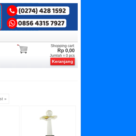
Shopping cart:
Rp 0,00
Jumlah =
0
pcs
Keranjang
st »