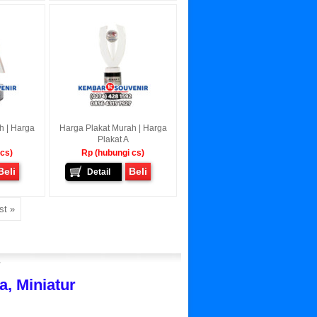
ah | Harga
Harga Plakat Murah | Harga
Plakat A
 cs)
Rp (hubungi cs)
Beli
Beli
Detail
st »
r
, Miniatur