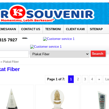
EMESANAN
CONTACT US
TESTIMONI
CLIENT KAMI
SITEMAP
4315 7927
» Plakat Fiber
at Fiber
Page 1 of 7:
1
2
3
4
»
La