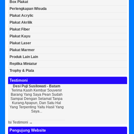
Box Plakat
Perlengkapan Wisuda
Plakat Acrylic
Plakat Akrilik
Plakat Fiber
Plakat Kayu
Plakat Laser
Plakat Marmer
Produk Lain Lain
Replika Miniatur
Trophy & Piala
Testimoni
Desi Puji Susilowati - Batam
Bayu Kurniawan - Jakarta Pusat
Sunarto
Terima Kasih Kembar Souvenir
Sedikit Membagikan Kisah Sukses
AWAL 
Barang Yang Saya Pean Sudah
Saya, Perkenalkan Pak Saya Bayu
KEPERCAYA
Sampai Dengan Selamat Tanpa
Kurniawan Reseller Patung
Souvenir
Kurang Apapun, Dan Satu Hal
Wisuda Dan Souvenir Wisuda Di
Jogja Say
Yang Terpenting Yaitu Hasil Yang
Kembar Souvenir, Sebetulnya S...
Tapi Setel
Saya...
Dir
Isi Testimoni →
Pengujung Website