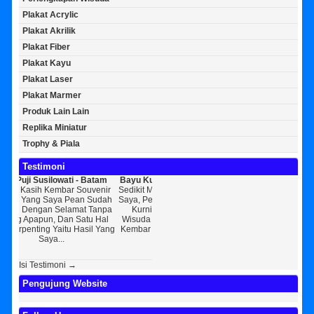
Plakat Acrylic
Plakat Akrilik
Plakat Fiber
Plakat Kayu
Plakat Laser
Plakat Marmer
Produk Lain Lain
Replika Miniatur
Trophy & Piala
Testimoni
 Batam
Bayu Kurniawan - Jakarta Pusat
Sunarto - Bandar Lampung
ouvenir
Sedikit Membagikan Kisah Sukses
AWAL KERAGUAN JADI
n Sudah
Saya, Perkenalkan Pak Saya Bayu
KEPERCAYAAN Awal Ingin Pesan
[ 
t Tanpa
Kurniawan Reseller Patung
Souvenir Di Kembar Souvenir
tu Hal
Wisuda Dan Souvenir Wisuda Di
Jogja Saya Masih Ragu Ragu,
P
sil Yang
Kembar Souvenir, Sebetulnya S...
Tapi Setelah Saya Membenarkan
Re
Diri Tentang Ke...
Isi Testimoni →
Pengujung Website