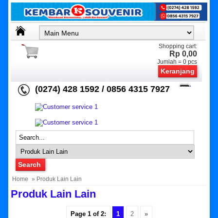
Shopping cart:
Rp 0,00
Jumlah =
0
pcs
Keranjang
(0274) 428 1592 / 0856 4315 7927
Home
» Produk Lain Lain
Produk Lain Lain
Page 1 of 2:
1
2
»