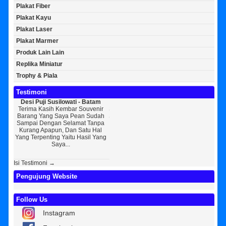
Plakat Fiber
Plakat Kayu
Plakat Laser
Plakat Marmer
Produk Lain Lain
Replika Miniatur
Trophy & Piala
Testimoni
uji Susilowati - Batam
Bayu Kurniawan - Jakarta Pusat
Sunarto - Bandar
Kasih Kembar Souvenir
Sedikit Membagikan Kisah Sukses
AWAL KERAGUA
Yang Saya Pean Sudah
Saya, Perkenalkan Pak Saya Bayu
KEPERCAYAAN Awal I
Dengan Selamat Tanpa
Kurniawan Reseller Patung
Souvenir Di Kembar
 Apapun, Dan Satu Hal
Wisuda Dan Souvenir Wisuda Di
Jogja Saya Masih R
penting Yaitu Hasil Yang
Kembar Souvenir, Sebetulnya S...
Tapi Setelah Saya 
Saya...
Diri Tentang K
Isi Testimoni →
Pengujung Website
Follow Us
Instagram