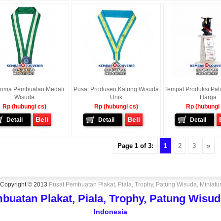
rima Pembuatan Medali
Pusat Produsen Kalung Wisuda
Tempat Produksi Pa
Wisuda
Unik
Harga
Rp (hubungi cs)
Rp (hubungi cs)
Rp (hubungi
Beli
Beli
Detail
Detail
Detail
Page 1 of 3:
1
2
3
»
Copyright © 2013
Pusat Pembuatan Plakat, Piala, Trophy, Patung Wisuda, Miniatu
buatan Plakat, Piala, Trophy, Patung Wisuda
Indonesia