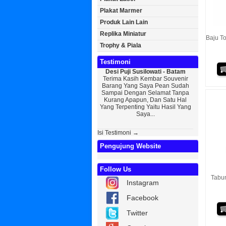
Plakat Marmer
Produk Lain Lain
Replika Miniatur
Baju T
Trophy & Piala
Testimoni
Desi Puji Susilowati - Batam
Bayu Kurni
Terima Kasih Kembar Souvenir
Sedikit Me
Barang Yang Saya Pean Sudah
Saya, Perk
Sampai Dengan Selamat Tanpa
Kurniaw
Kurang Apapun, Dan Satu Hal
Wisuda Da
Yang Terpenting Yaitu Hasil Yang
Kembar Sou
Saya...
Isi Testimoni →
Pengujung Website
Follow Us
Tabu
Instagram
Facebook
Twitter