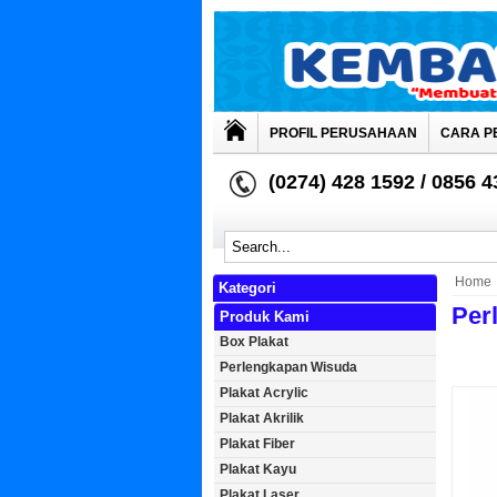
PROFIL PERUSAHAAN
CARA P
(0274) 428 1592 / 0856 
Home
Kategori
Per
Produk Kami
Box Plakat
Perlengkapan Wisuda
Plakat Acrylic
Plakat Akrilik
Plakat Fiber
Plakat Kayu
Plakat Laser