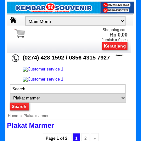
Shopping cart:
Rp 0,00
Jumlah =
0
pcs
Keranjang
(0274) 428 1592 / 0856 4315 7927
Home
» Plakat marmer
Plakat Marmer
Page 1 of 2:
1
2
»