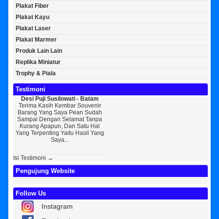
Plakat Fiber
Plakat Kayu
Plakat Laser
Plakat Marmer
Produk Lain Lain
Replika Miniatur
Trophy & Piala
Testimoni
Desi Puji Susilowati - Batam
Bayu Kurniawan - Jakarta Pusat
Sunar
Terima Kasih Kembar Souvenir
Sedikit Membagikan Kisah Sukses
AWA
Barang Yang Saya Pean Sudah
Saya, Perkenalkan Pak Saya Bayu
KEPERCA
Sampai Dengan Selamat Tanpa
Kurniawan Reseller Patung
Souven
Kurang Apapun, Dan Satu Hal
Wisuda Dan Souvenir Wisuda Di
Jogja 
Yang Terpenting Yaitu Hasil Yang
Kembar Souvenir, Sebetulnya S...
Tapi Se
Saya...
D
Isi Testimoni →
Pengujung Website
Follow Us
Instagram