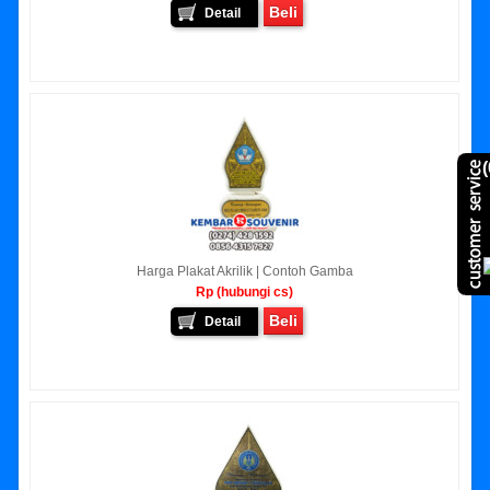
Beli
Detail
(
Harga Plakat Akrilik | Contoh Gamba
Rp (hubungi cs)
Beli
Detail