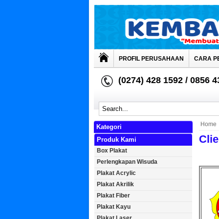
PROFIL PERUSAHAAN
CARA P
(0274) 428 1592 / 0856 
Home
Kategori
Cli
Produk Kami
Box Plakat
Perlengkapan Wisuda
Plakat Acrylic
Plakat Akrilik
Plakat Fiber
Plakat Kayu
Plakat Laser