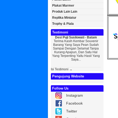
Plakat Marmer
Produk Lain Lain
Replika Miniatur
Trophy & Piala
Testimoni
Desi Puji Susilowati - Batam
Bayu Kurni
Terima Kasih Kembar Souvenir
Sedikit Me
Barang Yang Saya Pean Sudah
Saya, Perk
Sampai Dengan Selamat Tanpa
Kurniaw
Kurang Apapun, Dan Satu Hal
Wisuda Da
Yang Terpenting Yaitu Hasil Yang
Kembar Sou
Saya...
Isi Testimoni →
Pengujung Website
Follow Us
Instagram
Facebook
Twitter