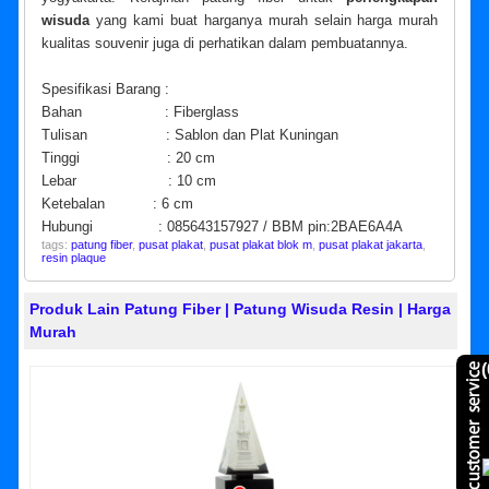
wisuda
yang kami buat harganya murah selain harga murah
kualitas souvenir juga di perhatikan dalam pembuatannya.
Spesifikasi Barang :
Bahan : Fiberglass
Tulisan : Sablon dan Plat Kuningan
Tinggi : 20 cm
Lebar : 10 cm
Ketebalan : 6 cm
Hubungi : 085643157927 / BBM pin:2BAE6A4A
tags:
patung fiber
,
pusat plakat
,
pusat plakat blok m
,
pusat plakat jakarta
,
resin plaque
Produk Lain Patung Fiber | Patung Wisuda Resin | Harga
Murah
(