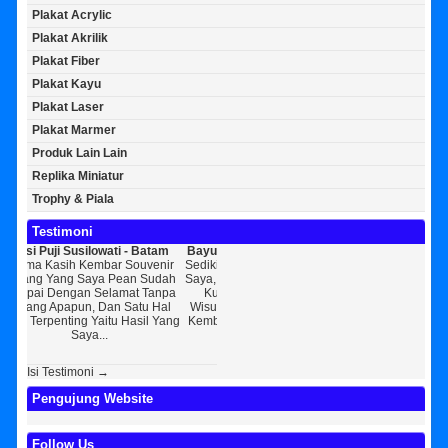
Plakat Acrylic
Plakat Akrilik
Plakat Fiber
Plakat Kayu
Plakat Laser
Plakat Marmer
Produk Lain Lain
Replika Miniatur
Trophy & Piala
Testimoni
i - Batam
Bayu Kurniawan - Jakarta Pusat
Sunarto - Bandar Lampung
r Souvenir
Sedikit Membagikan Kisah Sukses
AWAL KERAGUAN JADI
ean Sudah
Saya, Perkenalkan Pak Saya Bayu
KEPERCAYAAN Awal Ingin Pesan
mat Tanpa
Kurniawan Reseller Patung
Souvenir Di Kembar Souvenir
 Satu Hal
Wisuda Dan Souvenir Wisuda Di
Jogja Saya Masih Ragu Ragu,
 Hasil Yang
Kembar Souvenir, Sebetulnya S...
Tapi Setelah Saya Membenarkan
Diri Tentang Ke...
Isi Testimoni →
Pengujung Website
Follow Us