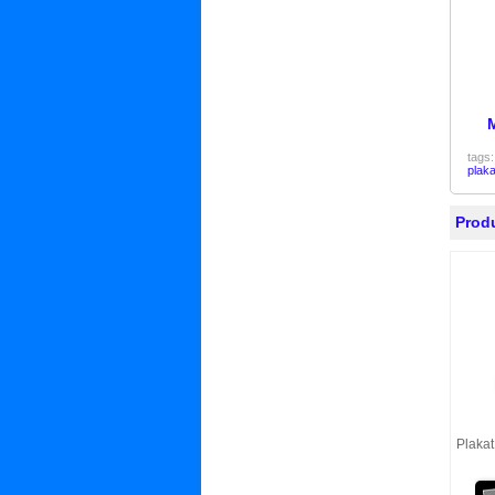
M
tags
plaka
Produ
Plakat