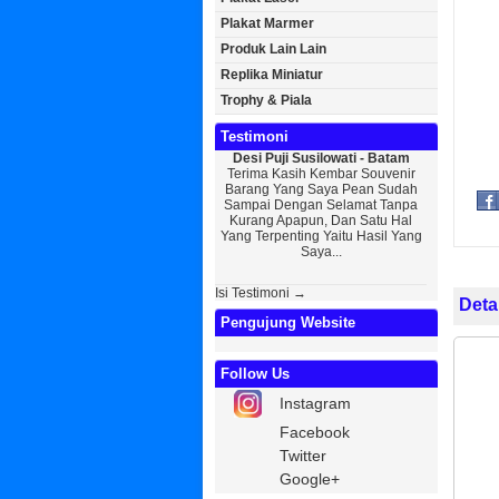
Plakat Marmer
Produk Lain Lain
Replika Miniatur
Trophy & Piala
Testimoni
Desi Puji Susilowati - Batam
Bayu Kurniawan - 
Terima Kasih Kembar Souvenir
Sedikit Membagika
Barang Yang Saya Pean Sudah
Saya, Perkenalkan
Sampai Dengan Selamat Tanpa
Kurniawan Rese
Kurang Apapun, Dan Satu Hal
Wisuda Dan Souve
Yang Terpenting Yaitu Hasil Yang
Kembar Souvenir, S
Saya...
Isi Testimoni →
Deta
Pengujung Website
Follow Us
Instagram
Facebook
Twitter
Google+