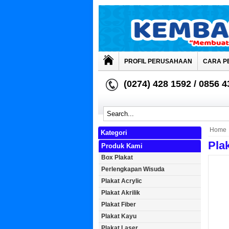
PROFIL PERUSAHAAN
CARA P
(0274) 428 1592 / 0856 
Home
Kategori
Pla
Produk Kami
Box Plakat
Perlengkapan Wisuda
Plakat Acrylic
Plakat Akrilik
Plakat Fiber
Plakat Kayu
Plakat Laser