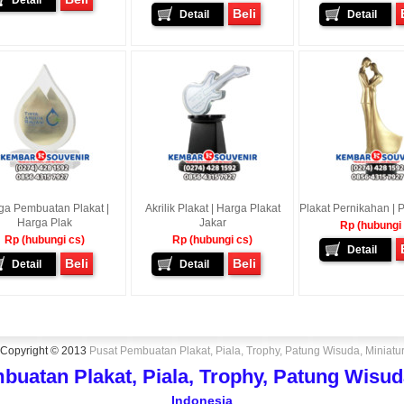
Detail
Beli
Detail
Detail
ga Pembuatan Plakat |
Akrilik Plakat | Harga Plakat
Plakat Pernikahan | Pi
Harga Plak
Jakar
Rp (hubungi
Rp (hubungi cs)
Rp (hubungi cs)
Detail
Beli
Beli
Detail
Detail
Copyright © 2013
Pusat Pembuatan Plakat, Piala, Trophy, Patung Wisuda, Miniatu
buatan Plakat, Piala, Trophy, Patung Wisuda
Indonesia