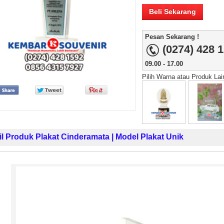
Beli Sekarang
Pesan Sekarang !
(0274) 428 
09.00 - 17.00
Jakarta Pusat
Sunarto - Bandar Lampung
Baskara Abdurrahman -
Pilih Warna atau Produk La
n Kisah Sukses
AWAL KERAGUAN JADI
Tarutung Tapanuli Utara
 Pak Saya Bayu
KEPERCAYAAN Awal Ingin Pesan
[ MOTOR IMPIAN ] Ucapan Ter
ller Patung
Souvenir Di Kembar Souvenir
Kasih Yang Mendalam,
nir Wisuda Di
Jogja Saya Masih Ragu Ragu,
Perkenalkan Pak Saya Baskar
ebetulnya S...
Tapi Setelah Saya Membenarkan
Reseller Bapak Yang Sudah L
Diri Tentang Ke...
Bekerjasama Dengan Pihak
Bapak. Sek...
il Produk Plakat Cinderamata | Model Plakat Unik