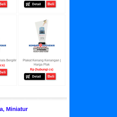
Beli
Beli
Detail
ala Bergilir
Plakat Kenang Kenangan |
Harga Plak
 cs)
Rp (hubungi cs)
Beli
Beli
Detail
r
, Miniatur