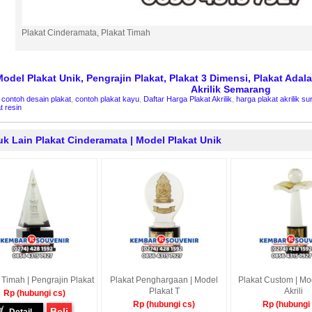
Plakat Cinderamata, Plakat Timah
odel Plakat Unik, Pengrajin Plakat, Plakat 3 Dimensi, Plakat Adala
Akrilik Semarang
:
contoh desain plakat
,
contoh plakat kayu
,
Daftar Harga Plakat Akrilik
,
harga plakat akrilik s
t resin
k Lain Plakat Cinderamata | Model Plakat Unik
 Timah | Pengrajin Plakat
Plakat Penghargaan | Model
Plakat Custom | Mo
Plakat T
Akrili
Rp (hubungi cs)
Rp (hubungi cs)
Rp (hubungi
Beli