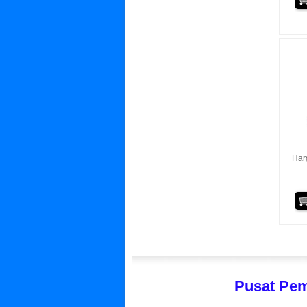
Har
Pusat Pem