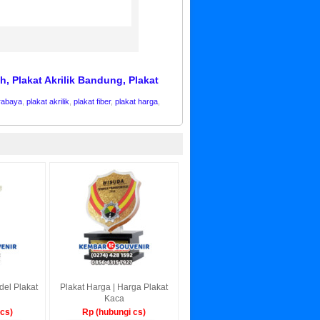
h, Plakat Akrilik Bandung, Plakat
urabaya
,
plakat akrilik
,
plakat fiber
,
plakat harga
,
del Plakat
Plakat Harga | Harga Plakat
Kaca
 cs)
Rp (hubungi cs)