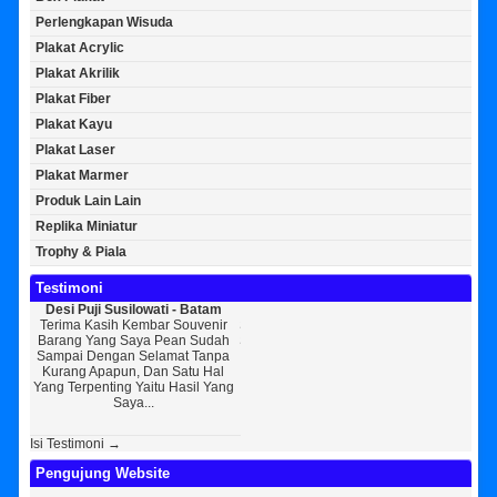
Perlengkapan Wisuda
Plakat Acrylic
Plakat Akrilik
Plakat Fiber
Plakat Kayu
Plakat Laser
Plakat Marmer
Produk Lain Lain
Replika Miniatur
Trophy & Piala
Testimoni
Susilowati - Batam
Bayu Kurniawan - Jakarta Pusat
Sunarto - Bandar La
ih Kembar Souvenir
Sedikit Membagikan Kisah Sukses
AWAL KERAGUAN J
g Saya Pean Sudah
Saya, Perkenalkan Pak Saya Bayu
KEPERCAYAAN Awal Ingi
gan Selamat Tanpa
Kurniawan Reseller Patung
Souvenir Di Kembar So
apun, Dan Satu Hal
Wisuda Dan Souvenir Wisuda Di
Jogja Saya Masih Ragu
ing Yaitu Hasil Yang
Kembar Souvenir, Sebetulnya S...
Tapi Setelah Saya Mem
Saya...
Diri Tentang Ke...
Isi Testimoni →
Pengujung Website