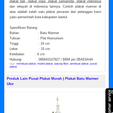
plakat bali, plakat jogja, plakat samarinda, plakat indonesia
dan wilayah di indonesia lainnya. Contoh plakat marmer di
atas adalah salah satu plakat pesanan dari pelanggan kami
yaitu pemerintah kota kabupaten bantul.
Spesifikasi Barang :
Bahan : Batu Marmer
Tulisan : Plat Alumunium
Tinggi : 24 cm
Lebar : 15 cm
Ketebalan : 6 cm
Hubungi : 085643157927 / BBM pin:2BAE6A4A
tags:
membuat plakat
,
model plakat
,
patung fiber
,
pembuat plakat
,
pusat
plakat
Produk Lain Pusat Plakat Murah | Plakat Batu Marmer
Ukir
(