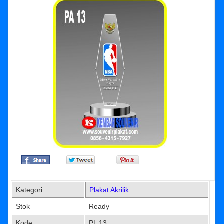
Kategori
Plakat Akrilik
Stok
Ready
Kode
PL 13