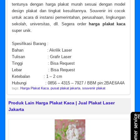
tentunya dengan harga plakat murah sesuai dengan model
design plakat dan tingkat kesulitannya. Souvenir ini cocok
untuk acara di instansi pemerintahan, perusahaan, lingkungan
sekolah, universitas, dll. Segera order
harga plakat kaca
super unik.
Spesifikasi Barang :
Bahan : Akrilik Laser
Tulisan : Grafir Laser
Tinggi : Bisa Request
Lebar : Bisa Request
Ketebalan : 1 – 2 cm
Hubungi : 0856 – 4315 – 7927 / BBM pin:2BAE6A4A
tags:
Harga Plakat Kaca
,
pusat plakat jakarta
,
souvenir plakat
Produk Lain Harga Plakat Kaca | Jual Plakat Laser
Jakarta
(