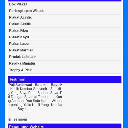
Box Plakat
Perlengkapan Wisuda
Plakat Acrylic
Plakat Akrilik
Plakat Fiber
Plakat Kayu
Plakat Laser
Plakat Marmer
Produk Lain Lain
Replika Miniatur
Trophy & Piala
Testimoni
 - Batam
Bayu Kurniawan - Jakarta Pusat
Sunarto - Bandar Lampung
Souvenir
Sedikit Membagikan Kisah Sukses
AWAL KERAGUAN JADI
an Sudah
Saya, Perkenalkan Pak Saya Bayu
KEPERCAYAAN Awal Ingin Pesan
[
at Tanpa
Kurniawan Reseller Patung
Souvenir Di Kembar Souvenir
Satu Hal
Wisuda Dan Souvenir Wisuda Di
Jogja Saya Masih Ragu Ragu,
Hasil Yang
Kembar Souvenir, Sebetulnya S...
Tapi Setelah Saya Membenarkan
R
Diri Tentang Ke...
Isi Testimoni →
Pengujung Website