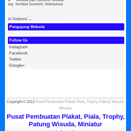
Wisuda Dan Souvenir Wisuda Di
Jogja Saya Masih Ragu Ragu,
Perke
Kembar Souvenir, Sebetulnya S...
Tapi Setelah Saya Membenarkan
Resell
Diri Tentang Ke...
Bek
Isi Testimoni →
Pengujung Website
Follow Us
Instagram
Facebook
Twitter
Google+
Copyright © 2013
Pusat Pembuatan Plakat, Piala, Trophy, Patung Wisuda,
Miniatur
Pusat Pembuatan Plakat, Piala, Trophy,
Patung Wisuda, Miniatur