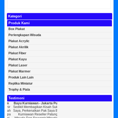
Kategori
Produk Kami
Box Plakat
Perlengkapan Wisuda
Plakat Acrylic
Plakat Akrilik
Plakat Fiber
Plakat Kayu
Plakat Laser
Plakat Marmer
Produk Lain Lain
Replika Miniatur
Trophy & Piala
Testimoni
Bayu Kurniawan - Jakarta Pusat
Sunarto - Bandar Lampung
Ba
Sedikit Membagikan Kisah Sukses
AWAL KERAGUAN JADI
Ta
Saya, Perkenalkan Pak Saya Bayu
KEPERCAYAAN Awal Ingin Pesan
[ MOTO
Kurniawan Reseller Patung
Souvenir Di Kembar Souvenir
K