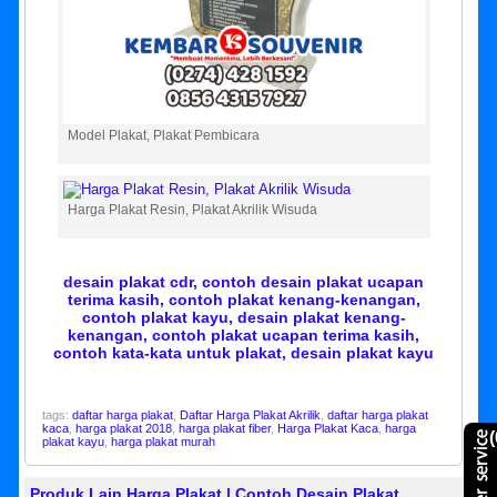
Model Plakat, Plakat Pembicara
Harga Plakat Resin, Plakat Akrilik Wisuda
desain plakat cdr, contoh desain plakat ucapan
terima kasih, contoh plakat kenang-kenangan,
contoh plakat kayu, desain plakat kenang-
kenangan, contoh plakat ucapan terima kasih,
contoh kata-kata untuk plakat, desain plakat kayu
tags:
daftar harga plakat
,
Daftar Harga Plakat Akrilik
,
daftar harga plakat
kaca
,
harga plakat 2018
,
harga plakat fiber
,
Harga Plakat Kaca
,
harga
(
plakat kayu
,
harga plakat murah
Produk Lain Harga Plakat | Contoh Desain Plakat