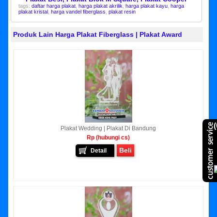
tags:
daftar harga plakat
,
harga plakat akrilik
,
harga plakat kayu
,
harga
plakat kristal
,
harga vandel fiberglass
,
plakat resin
Produk Lain Harga Plakat Fiberglass | Plakat Award
(
Plakat Wedding | Plakat Di Bandung
Rp (hubungi cs)
Beli
Detail