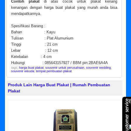
Contoh plakat
di atas cocok untuk plakat kenang
kenangan dengan harga buat plakat yang murah anda bisa
mendapatkannya.
Spesifikasi Barang :
Bahan : Kayu
Tulisan : Plat Alumunium
Tinggi : 21 cm
Lebar : 12 cm
Ketebalan : 4 cm
Hubungi : 085643157927 / BBM pin:2BAE6A4A
tags:
harga buat plakat
,
souvenir untuk perusahaan
,
souvenir wedding
,
souvenir wisuda
,
tempat pembuatan plakat
Produk Lain Harga Buat Plakat | Rumah Pembuatan
Plakat
(