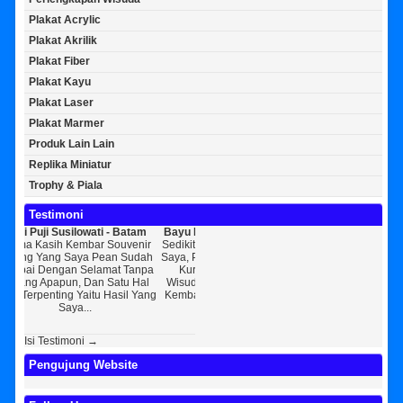
Plakat Acrylic
Plakat Akrilik
Plakat Fiber
Plakat Kayu
Plakat Laser
Plakat Marmer
Produk Lain Lain
Replika Miniatur
Trophy & Piala
Testimoni
 - Batam
Bayu Kurniawan - Jakarta Pusat
Sunarto - Bandar Lampung
Souvenir
Sedikit Membagikan Kisah Sukses
AWAL KERAGUAN JADI
an Sudah
Saya, Perkenalkan Pak Saya Bayu
KEPERCAYAAN Awal Ingin Pesan
[
at Tanpa
Kurniawan Reseller Patung
Souvenir Di Kembar Souvenir
Satu Hal
Wisuda Dan Souvenir Wisuda Di
Jogja Saya Masih Ragu Ragu,
Hasil Yang
Kembar Souvenir, Sebetulnya S...
Tapi Setelah Saya Membenarkan
R
Diri Tentang Ke...
Isi Testimoni →
Pengujung Website