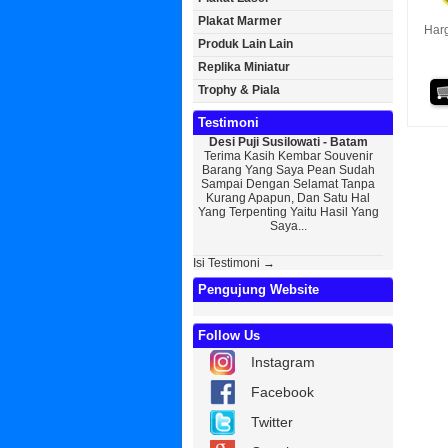
Plakat Marmer
Harg
Produk Lain Lain
Replika Miniatur
Trophy & Piala
Testimoni
Desi Puji Susilowati - Batam
Bayu Kurni
Terima Kasih Kembar Souvenir
Sedikit Me
Barang Yang Saya Pean Sudah
Saya, Perk
Sampai Dengan Selamat Tanpa
Kurniaw
Kurang Apapun, Dan Satu Hal
Wisuda Da
Yang Terpenting Yaitu Hasil Yang
Kembar Sou
Saya...
Isi Testimoni →
Pengujung Website
Follow Us
Instagram
Facebook
Twitter