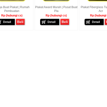
a Buat Plakat | Rumah
Plakat Award Murah | Pusat Buat
Plakat Fiberglass Tu
Pembuatan
Pla
Acr
Rp (hubungi cs)
Rp (hubungi cs)
Rp (hubungi
Beli
Beli
Detail
Detail
Detail
awan - Jakarta Pusat
Sunarto - Bandar Lampung
Baskara Abdurrah
mbagikan Kisah Sukses
AWAL KERAGUAN JADI
Tarutung Tapanuli
enalkan Pak Saya Bayu
KEPERCAYAAN Awal Ingin Pesan
[ MOTOR IMPIAN ] Ucap
an Reseller Patung
Souvenir Di Kembar Souvenir
Kasih Yang Menda
n Souvenir Wisuda Di
Jogja Saya Masih Ragu Ragu,
Perkenalkan Pak Saya
venir, Sebetulnya S...
Tapi Setelah Saya Membenarkan
Reseller Bapak Yang S
Diri Tentang Ke...
Bekerjasama Denga
Bapak. Sek...