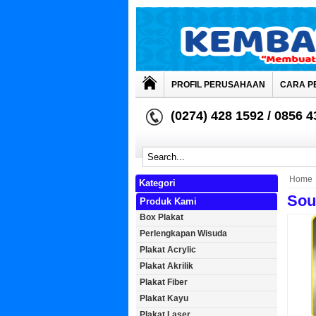
PROFIL PERUSAHAAN
CARA P
(0274) 428 1592 / 0856 
Home
Kategori
Sou
Produk Kami
Box Plakat
Perlengkapan Wisuda
Plakat Acrylic
Plakat Akrilik
Plakat Fiber
Plakat Kayu
Plakat Laser