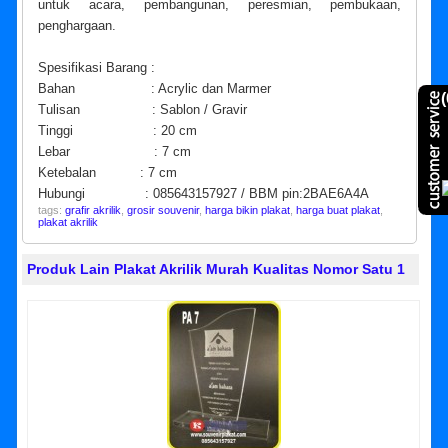
untuk acara, pembangunan, peresmian, pembukaan,
penghargaan.
Spesifikasi Barang :
Bahan : Acrylic dan Marmer
(
Tulisan : Sablon / Gravir
Tinggi : 20 cm
Lebar : 7 cm
Ketebalan : 7 cm
Hubungi : 085643157927 / BBM pin:2BAE6A4A
tags:
grafir akrilik
,
grosir souvenir
,
harga bikin plakat
,
harga buat plakat
,
plakat akrilik
Produk Lain Plakat Akrilik Murah Kualitas Nomor Satu 1