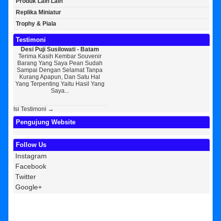
Produk Lain Lain
Replika Miniatur
Trophy & Piala
Testimoni
Puji Susilowati - Batam
Bayu Kurniawan - Jakarta Pusat
Sunarto - Banda
 Kasih Kembar Souvenir
Sedikit Membagikan Kisah Sukses
AWAL KERAGU
g Yang Saya Pean Sudah
Saya, Perkenalkan Pak Saya Bayu
KEPERCAYAAN Awal
 Dengan Selamat Tanpa
Kurniawan Reseller Patung
Souvenir Di Kemb
g Apapun, Dan Satu Hal
Wisuda Dan Souvenir Wisuda Di
Jogja Saya Masih
rpenting Yaitu Hasil Yang
Kembar Souvenir, Sebetulnya S...
Tapi Setelah Saya
Saya...
Diri Tentang
Isi Testimoni →
Pengujung Website
Follow Us
Instagram
Facebook
Twitter
Google+