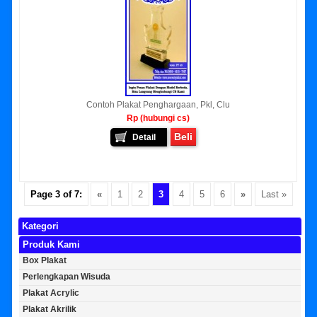
Contoh Plakat Penghargaan, Pkl, Clu
Rp (hubungi cs)
Beli
Detail
Page 3 of 7:
«
1
2
3
4
5
6
»
Last »
Kategori
Produk Kami
Box Plakat
Perlengkapan Wisuda
Plakat Acrylic
Plakat Akrilik