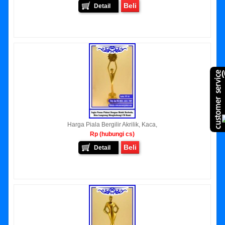
Beli
Detail
(
Harga Piala Bergilir Akrilik, Kaca,
Rp (hubungi cs)
Beli
Detail