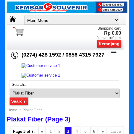
Shopping cart:
Rp 0,00
Jumlah =
0
pcs
Keranjang
(0274) 428 1592 / 0856 4315 7927
Home
» Plakat Fiber
Plakat Fiber (page 3)
Page 3 of 7:
«
1
2
3
4
5
6
»
Last »