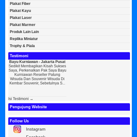
Plakat Fiber
Plakat Kayu
Plakat Laser
Plakat Marmer
Produk Lain Lain
Replika Miniatur
Trophy & Piala
Testimoni
Bayu Kurniawan - Jakarta Pusat
Sunarto - Bandar Lampung
Ba
Sedikit Membagikan Kisah Sukses
AWAL KERAGUAN JADI
Ta
Saya, Perkenalkan Pak Saya Bayu
KEPERCAYAAN Awal Ingin Pesan
[ MOTO
Kurniawan Reseller Patung
Souvenir Di Kembar Souvenir
K
Wisuda Dan Souvenir Wisuda Di
Jogja Saya Masih Ragu Ragu,
Perke
Kembar Souvenir, Sebetulnya S...
Tapi Setelah Saya Membenarkan
Resell
Diri Tentang Ke...
Bek
Isi Testimoni →
Pengujung Website
Follow Us
Instagram