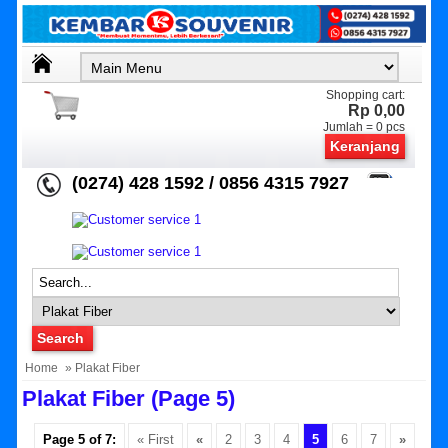
Shopping cart:
Rp 0,00
Jumlah =
0
pcs
Keranjang
(0274) 428 1592 / 0856 4315 7927
Home
» Plakat Fiber
Plakat Fiber (page 5)
Page 5 of 7:
« First
«
2
3
4
5
6
7
»