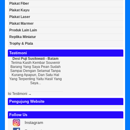
Plakat Fiber
Plakat Kayu
Plakat Laser
Plakat Marmer
Produk Lain Lain
Replika Miniatur
Trophy & Piala
Testimoni
uji Susilowati - Batam
Bayu Kurniawan - Jakarta Pusat
Sunarto - Bandar
Kasih Kembar Souvenir
Sedikit Membagikan Kisah Sukses
AWAL KERAGUA
Yang Saya Pean Sudah
Saya, Perkenalkan Pak Saya Bayu
KEPERCAYAAN Awal I
Dengan Selamat Tanpa
Kurniawan Reseller Patung
Souvenir Di Kembar
 Apapun, Dan Satu Hal
Wisuda Dan Souvenir Wisuda Di
Jogja Saya Masih 
penting Yaitu Hasil Yang
Kembar Souvenir, Sebetulnya S...
Tapi Setelah Saya 
Saya...
Diri Tentang K
Isi Testimoni →
Pengujung Website
Follow Us
Instagram