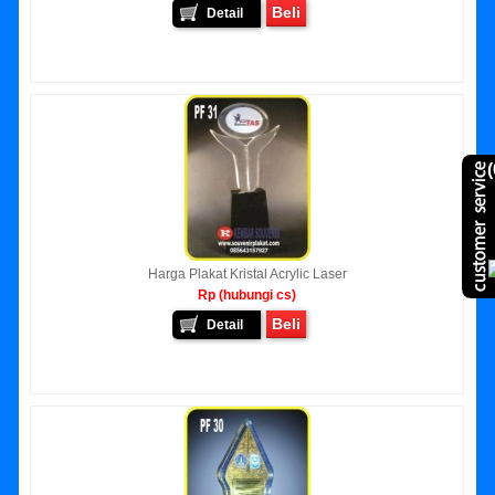
Beli
Detail
(
Harga Plakat Kristal Acrylic Laser
Rp (hubungi cs)
Beli
Detail