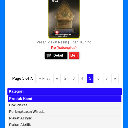
Pesan Plakat Resin | Fiber | Kuning
Rp (hubungi cs)
Beli
Detail
Page 5 of 7:
« First
«
2
3
4
5
6
7
»
Kategori
Produk Kami
Box Plakat
Perlengkapan Wisuda
Plakat Acrylic
Plakat Akrilik