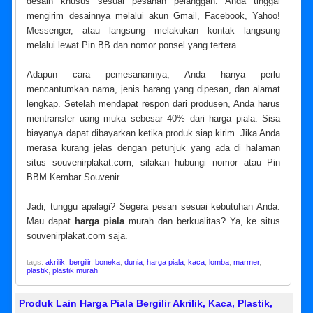
desain khusus sesuai pesanan pelanggan. Anda tinggal
mengirim desainnya melalui akun Gmail, Facebook, Yahoo!
Messenger, atau langsung melakukan kontak langsung
melalui lewat Pin BB dan nomor ponsel yang tertera.
Adapun cara pemesanannya, Anda hanya perlu
mencantumkan nama, jenis barang yang dipesan, dan alamat
lengkap. Setelah mendapat respon dari produsen, Anda harus
mentransfer uang muka sebesar 40% dari harga piala. Sisa
biayanya dapat dibayarkan ketika produk siap kirim. Jika Anda
merasa kurang jelas dengan petunjuk yang ada di halaman
situs souvenirplakat.com, silakan hubungi nomor atau Pin
BBM Kembar Souvenir.
Jadi, tunggu apalagi? Segera pesan sesuai kebutuhan Anda.
Mau dapat
harga piala
murah dan berkualitas? Ya, ke situs
souvenirplakat.com saja.
tags:
akrilik
,
bergilir
,
boneka
,
dunia
,
harga piala
,
kaca
,
lomba
,
marmer
,
plastik
,
plastik murah
Produk Lain Harga Piala Bergilir Akrilik, Kaca, Plastik,