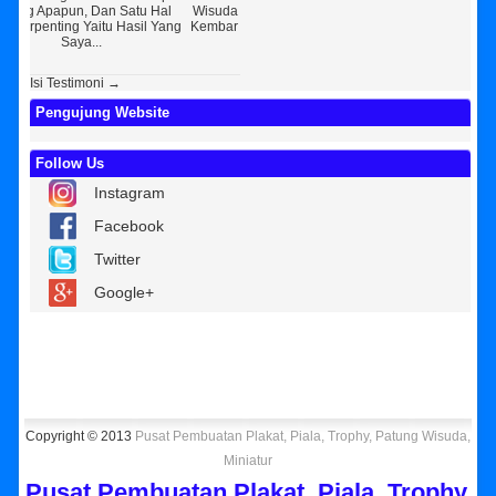
 Hal
Wisuda Dan Souvenir Wisuda Di
Jogja Saya Masih Ragu Ragu,
Per
l Yang
Kembar Souvenir, Sebetulnya S...
Tapi Setelah Saya Membenarkan
Rese
Diri Tentang Ke...
Be
Isi Testimoni →
Pengujung Website
Follow Us
Instagram
Facebook
Twitter
Google+
Copyright © 2013
Pusat Pembuatan Plakat, Piala, Trophy, Patung Wisuda,
Miniatur
Pusat Pembuatan Plakat, Piala, Trophy,