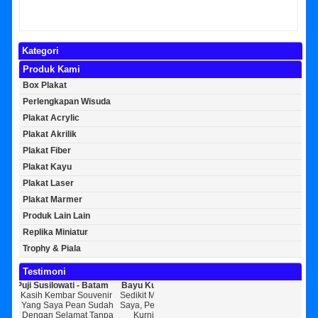
Kategori
Produk Kami
Box Plakat
Perlengkapan Wisuda
Plakat Acrylic
Plakat Akrilik
Plakat Fiber
Plakat Kayu
Plakat Laser
Plakat Marmer
Produk Lain Lain
Replika Miniatur
Trophy & Piala
Testimoni
atam
Bayu Kurniawan - Jakarta Pusat
Sunarto - Bandar Lampung
venir
Sedikit Membagikan Kisah Sukses
AWAL KERAGUAN JADI
Sudah
Saya, Perkenalkan Pak Saya Bayu
KEPERCAYAAN Awal Ingin Pesan
[ MO
Tanpa
Kurniawan Reseller Patung
Souvenir Di Kembar Souvenir