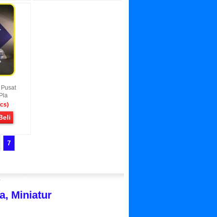
 Pusat
Pla
 cs)
Beli
7
r
, Miniatur