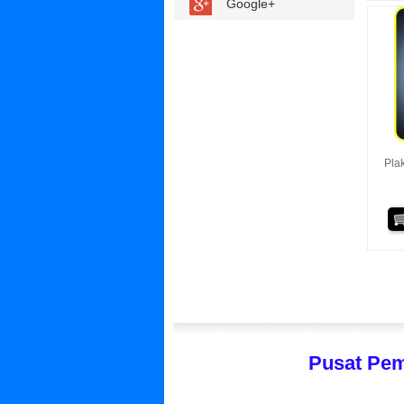
Google+
Plak
Pusat Pem