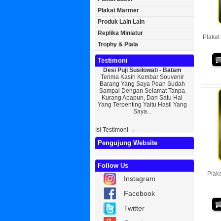
Plakat Marmer
Produk Lain Lain
Replika Miniatur
Plakat 
Trophy & Piala
Testimoni
Desi Puji Susilowati - Batam
Bayu Kurni
Terima Kasih Kembar Souvenir
Sedikit Me
Barang Yang Saya Pean Sudah
Saya, Perk
Sampai Dengan Selamat Tanpa
Kurniaw
Kurang Apapun, Dan Satu Hal
Wisuda Da
Yang Terpenting Yaitu Hasil Yang
Kembar Sou
Saya...
Isi Testimoni →
Pengujung Website
Follow Us
Plaka
Instagram
Facebook
Twitter