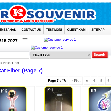
EMESANAN
CONTACT US
TESTIMONI
CLIENT KAMI
SITEMAP
4315 7927
» Plakat Fiber
at Fiber (page 7)
Page 7 of 7:
« First
«
4
5
6