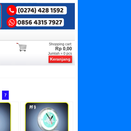
Shopping cart:
Rp 0,00
Jumlah =
0
pcs
Keranjang
7