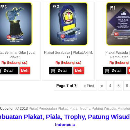
at Seminar Gitar | Jual
Plakat Surabaya | Plakat Akrilik
Plakat Wisuda |
Plakat
Fi
Pembuatan 
Rp (hubungi cs)
Rp (hubungi cs)
Rp (hubungi
Beli
Beli
Detail
Detail
Detail
Page 7 of 7:
« First
«
4
5
6
Copyright © 2013
Pusat Pembuatan Plakat, Piala, Trophy, Patung Wisuda, Miniatu
buatan Plakat, Piala, Trophy, Patung Wisuda
Indonesia