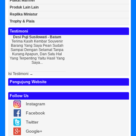
Plakat Marmer
Produk Lain Lain
Replika Miniatur
Trophy & Piala
Testimoni
 Puji Susilowati - Batam
Bayu Kurniawan - Jakarta Pusat
Sunarto - Ban
ma Kasih Kembar Souvenir
Sedikit Membagikan Kisah Sukses
AWAL KERAG
ng Yang Saya Pean Sudah
Saya, Perkenalkan Pak Saya Bayu
KEPERCAYAAN Awa
ai Dengan Selamat Tanpa
Kurniawan Reseller Patung
Souvenir Di Kem
ng Apapun, Dan Satu Hal
Wisuda Dan Souvenir Wisuda Di
Jogja Saya Masi
erpenting Yaitu Hasil Yang
Kembar Souvenir, Sebetulnya S...
Tapi Setelah Say
Saya...
Diri Tentan
Isi Testimoni →
Pengujung Website
Follow Us
Instagram
Facebook
Twitter
Google+