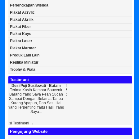
Perlengkapan Wisuda
Plakat Acrylic
Plakat Akrilik
Plakat Fiber
Plakat Kayu
Plakat Laser
Plakat Marmer
Produk Lain Lain
Replika Miniatur
Trophy & Piala
Testimoni
usilowati - Batam
Bayu Kurniawan - Jakarta Pusat
Sunarto - Bandar Lam
h Kembar Souvenir
Sedikit Membagikan Kisah Sukses
AWAL KERAGUAN JA
 Saya Pean Sudah
Saya, Perkenalkan Pak Saya Bayu
KEPERCAYAAN Awal Ingin
an Selamat Tanpa
Kurniawan Reseller Patung
Souvenir Di Kembar Sou
un, Dan Satu Hal
Wisuda Dan Souvenir Wisuda Di
Jogja Saya Masih Ragu 
ng Yaitu Hasil Yang
Kembar Souvenir, Sebetulnya S...
Tapi Setelah Saya Membe
Saya...
Diri Tentang Ke...
Isi Testimoni →
Pengujung Website