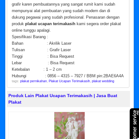
grafir karen pembuatannya yang sangat rumit kami sudah
mempunyai alat pembuatan yang sudah modern dan di
dukung pegawai yang sudah profesional. Penasaran dengan
produk
plakat ucapan terimakasih
kami segera order plakat
online tunggu apalagi.
Spesifikasi Barang :
Bahan : Akrilik Laser
Tulisan : Grafir Laser
Tinggi : Bisa Request
Lebar : Bisa Request
Ketebalan : 1 – 2 cm
Hubungi : 0856 – 4315 – 7927 / BBM pin:2BAE6A4A
tags:
plakat pernikahan
,
Plakat Ucapan Terimakasih
,
plakat wedding
Produk Lain Plakat Ucapan Terimakasih | Jasa Buat
Plakat
(