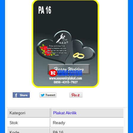
Kategori
Plakat Akrilik
Stok
Ready
Kode
PA 16