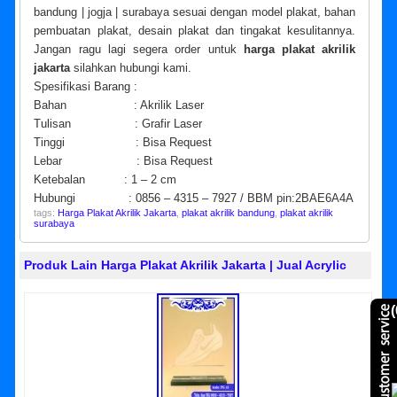
bandung | jogja | surabaya sesuai dengan model plakat, bahan
pembuatan plakat, desain plakat dan tingakat kesulitannya.
Jangan ragu lagi segera order untuk
harga plakat akrilik
jakarta
silahkan hubungi kami.
Spesifikasi Barang :
Bahan : Akrilik Laser
Tulisan : Grafir Laser
Tinggi : Bisa Request
Lebar : Bisa Request
Ketebalan : 1 – 2 cm
Hubungi : 0856 – 4315 – 7927 / BBM pin:2BAE6A4A
tags:
Harga Plakat Akrilik Jakarta
,
plakat akrilik bandung
,
plakat akrilik
surabaya
Produk Lain Harga Plakat Akrilik Jakarta | Jual Acrylic
(