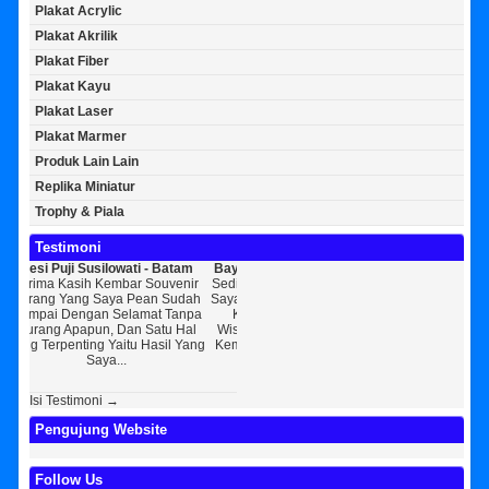
Plakat Acrylic
Plakat Akrilik
Plakat Fiber
Plakat Kayu
Plakat Laser
Plakat Marmer
Produk Lain Lain
Replika Miniatur
Trophy & Piala
Testimoni
ati - Batam
Bayu Kurniawan - Jakarta Pusat
Sunarto - Bandar Lampung
ar Souvenir
Sedikit Membagikan Kisah Sukses
AWAL KERAGUAN JADI
 Pean Sudah
Saya, Perkenalkan Pak Saya Bayu
KEPERCAYAAN Awal Ingin Pesa
lamat Tanpa
Kurniawan Reseller Patung
Souvenir Di Kembar Souvenir
an Satu Hal
Wisuda Dan Souvenir Wisuda Di
Jogja Saya Masih Ragu Ragu,
tu Hasil Yang
Kembar Souvenir, Sebetulnya S...
Tapi Setelah Saya Membenarka
Diri Tentang Ke...
Isi Testimoni →
Pengujung Website
Follow Us