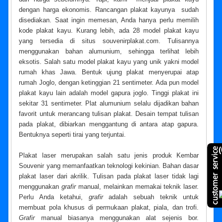
dengan harga ekonomis. Rancangan plakat kayunya sudah
disediakan. Saat ingin memesan, Anda hanya perlu memilih
kode plakat kayu. Kurang lebih, ada 28 model plakat kayu
yang tersedia di situs souvenirplakat.com. Tulisannya
menggunakan bahan alumunium, sehingga terlihat lebih
eksotis. Salah satu model plakat kayu yang unik yakni model
rumah khas Jawa. Bentuk ujung plakat menyerupai atap
rumah Joglo, dengan ketinggian 21 sentimeter. Ada pun model
plakat kayu lain adalah model gapura joglo. Tinggi plakat ini
sekitar 31 sentimeter. Plat alumunium selalu dijadikan bahan
favorit untuk merancang tulisan plakat. Desain tempat tulisan
pada plakat, dibiarkan menggantung di antara atap gapura.
Bentuknya seperti tirai yang terjuntai.
(
Plakat laser merupakan salah satu jenis produk Kembar
Souvenir yang memanfaatkan teknologi kekinian. Bahan dasar
plakat laser dari akrilik. Tulisan pada plakat laser tidak lagi
menggunakan
grafir
manual, melainkan memakai teknik laser.
Perlu Anda ketahui,
grafir
adalah sebuah teknik untuk
membuat pola khusus di permukaan plakat, piala, dan trofi.
Grafir
manual biasanya menggunakan alat sejenis bor.