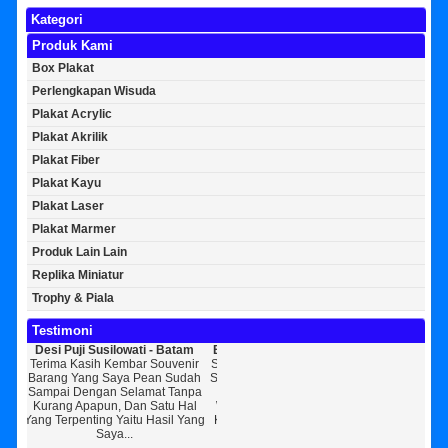
Kategori
Produk Kami
Box Plakat
Perlengkapan Wisuda
Plakat Acrylic
Plakat Akrilik
Plakat Fiber
Plakat Kayu
Plakat Laser
Plakat Marmer
Produk Lain Lain
Replika Miniatur
Trophy & Piala
Testimoni
ti - Batam
Bayu Kurniawan - Jakarta Pusat
Sunarto - Bandar Lampung
ar Souvenir
Sedikit Membagikan Kisah Sukses
AWAL KERAGUAN JADI
Pean Sudah
Saya, Perkenalkan Pak Saya Bayu
KEPERCAYAAN Awal Ingin Pesa
amat Tanpa
Kurniawan Reseller Patung
Souvenir Di Kembar Souvenir
n Satu Hal
Wisuda Dan Souvenir Wisuda Di
Jogja Saya Masih Ragu Ragu,
u Hasil Yang
Kembar Souvenir, Sebetulnya S...
Tapi Setelah Saya Membenarkan
Diri Tentang Ke...