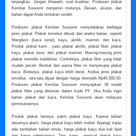
terjangkau. Jangan khawatir, soal kualitas. Produsen plakat
Kembar Souvenir menjamin mutunya. Desain, ukuran, dan
bahan dapat Anda tentukan sendiri.
Produsen plakat Kembar Souvenir menyediakan berbagai
jenis plakat. Plakat tersebut dibuat dari aneka bahan, seperti
fiberglass
(kaca serat), kayu, akrilik, marmer, dan kaca.
Produk plakat kami , yaitu plakat akrilik, plakat fiber, plakat
kayu, plakat laser, dan plakat marmer. Masing-masing jenis
plakat memiliki kelebihan. Contohnya, plakat fiber yang tidak
mudah pecah. Bentuk dan warna fiber ini menyerupai plakat
kaca. Bedanya, plakat kaca lebih berat. Kedua jenis plakat
tersebut, rata-rata dijual dengan harga terendah Rp45.000,00.
Produsen plakat Kembar Souvenir menyiapkan 39 model
plakat fiber yang dikemas dalam kode PF. Jika Anda ingin
bahan plakat dari kaca, Kembar Souvenir akan melayani
pemesanannya.
Produk plakat lainnya, yakni plakat kayu. Karena bahan
dasarnya alami, harga plakat kayu lebih mahal. Apalagi, kalau
ada tambahan bahan emas, harga plakat kayu dua kali lipat
dari harga sebelumnya. Tapi, kami menjual plakat kayu