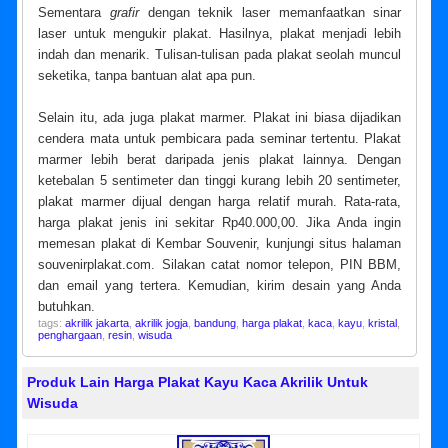
Sementara
grafir
dengan teknik laser memanfaatkan sinar
laser untuk mengukir plakat. Hasilnya, plakat menjadi lebih
indah dan menarik. Tulisan-tulisan pada plakat seolah muncul
seketika, tanpa bantuan alat apa pun.
Selain itu, ada juga plakat marmer. Plakat ini biasa dijadikan
cendera mata untuk pembicara pada seminar tertentu. Plakat
marmer lebih berat daripada jenis plakat lainnya. Dengan
ketebalan 5 sentimeter dan tinggi kurang lebih 20 sentimeter,
plakat marmer dijual dengan harga relatif murah. Rata-rata,
harga plakat jenis ini sekitar Rp40.000,00. Jika Anda ingin
memesan plakat di Kembar Souvenir, kunjungi situs halaman
souvenirplakat.com. Silakan catat nomor telepon, PIN BBM,
dan email yang tertera. Kemudian, kirim desain yang Anda
butuhkan.
tags:
akrilik jakarta
,
akrilik jogja
,
bandung
,
harga plakat
,
kaca
,
kayu
,
kristal
,
penghargaan
,
resin
,
wisuda
Produk Lain Harga Plakat Kayu Kaca Akrilik Untuk
Wisuda