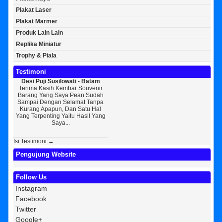
Plakat Laser
Plakat Marmer
Produk Lain Lain
Replika Miniatur
Trophy & Piala
Testimoni
Desi Puji Susilowati - Batam
Bayu Kurniawan - Jakarta Pusat
Sunart
Terima Kasih Kembar Souvenir
Sedikit Membagikan Kisah Sukses
AWAL
Barang Yang Saya Pean Sudah
Saya, Perkenalkan Pak Saya Bayu
KEPERCAYA
Sampai Dengan Selamat Tanpa
Kurniawan Reseller Patung
Souvenir
Kurang Apapun, Dan Satu Hal
Wisuda Dan Souvenir Wisuda Di
Jogja Sa
Yang Terpenting Yaitu Hasil Yang
Kembar Souvenir, Sebetulnya S...
Tapi Sete
Saya...
Di
Isi Testimoni →
Pengujung Website
Follow Us
Instagram
Facebook
Twitter
Google+