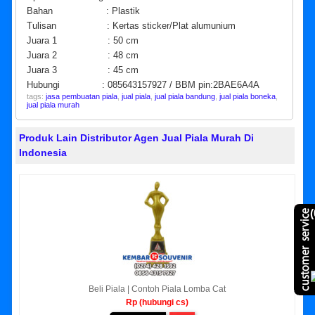
Bahan : Plastik
Tulisan : Kertas sticker/Plat alumunium
Juara 1 : 50 cm
Juara 2 : 48 cm
Juara 3 : 45 cm
Hubungi : 085643157927 / BBM pin:2BAE6A4A
tags:
jasa pembuatan piala
,
jual piala
,
jual piala bandung
,
jual piala boneka
,
jual piala murah
Produk Lain Distributor Agen Jual Piala Murah Di
Indonesia
(
Beli Piala | Contoh Piala Lomba Cat
Rp (hubungi cs)