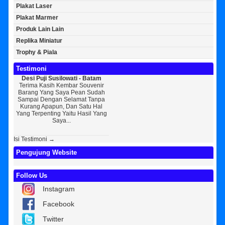
Plakat Laser
Plakat Marmer
Produk Lain Lain
Replika Miniatur
Trophy & Piala
Testimoni
Desi Puji Susilowati - Batam
Bayu Kurniawan - Jakarta Pusat
Sun
Terima Kasih Kembar Souvenir
Sedikit Membagikan Kisah Sukses
A
Barang Yang Saya Pean Sudah
Saya, Perkenalkan Pak Saya Bayu
KEPER
Sampai Dengan Selamat Tanpa
Kurniawan Reseller Patung
Souv
Kurang Apapun, Dan Satu Hal
Wisuda Dan Souvenir Wisuda Di
Jogj
Yang Terpenting Yaitu Hasil Yang
Kembar Souvenir, Sebetulnya S...
Tapi 
Saya...
Isi Testimoni →
Pengujung Website
Follow Us
Instagram
Facebook
Twitter