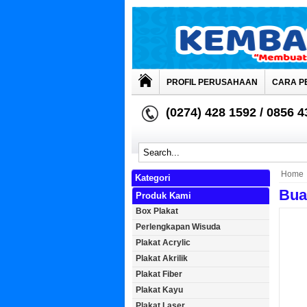
PROFIL PERUSAHAAN
CARA P
(0274) 428 1592 / 0856 
Home
Kategori
Bua
Produk Kami
Box Plakat
Perlengkapan Wisuda
Plakat Acrylic
Plakat Akrilik
Plakat Fiber
Plakat Kayu
Plakat Laser