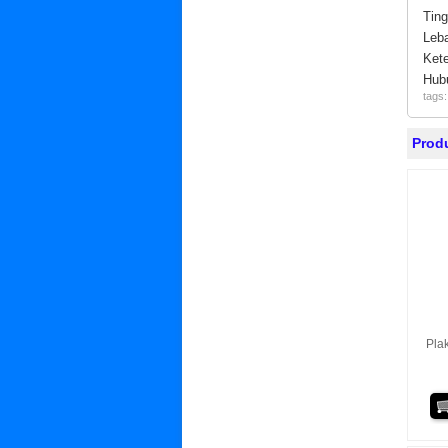
Ti
Le
Ket
Hub
tags
Prod
Plak