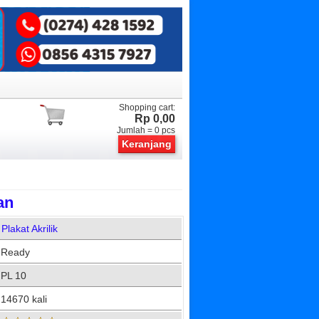
Shopping cart:
Rp 0,00
Jumlah =
0
pcs
Keranjang
an
Plakat Akrilik
Ready
PL 10
14670 kali