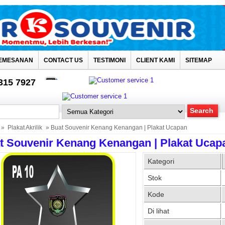
EMESANAN
CONTACT US
TESTIMONI
CLIENT KAMI
SITEMAP
4315 7927
»
Plakat Akrilik
» Buat Souvenir Kenang Kenangan | Plakat Ucapan
t Souvenir Kenang Kenangan | Plakat Ucap
Kategori
Stok
Kode
Di lihat