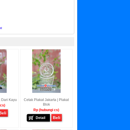
at
t Dari Kayu
Cetak Plakat Jakarta | Plakat
Blok
 cs)
Rp (hubungi cs)
Beli
Beli
Detail