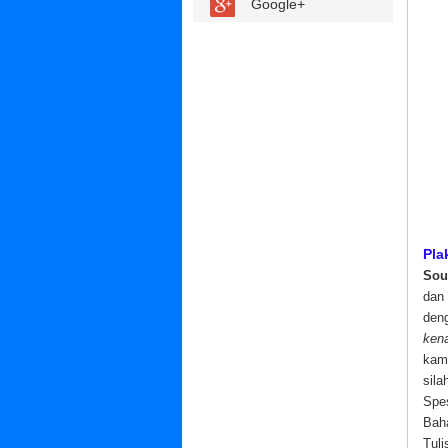
Google+
Pla
Sou
dan 
den
ken
kami
sila
Spes
Ba
Tu