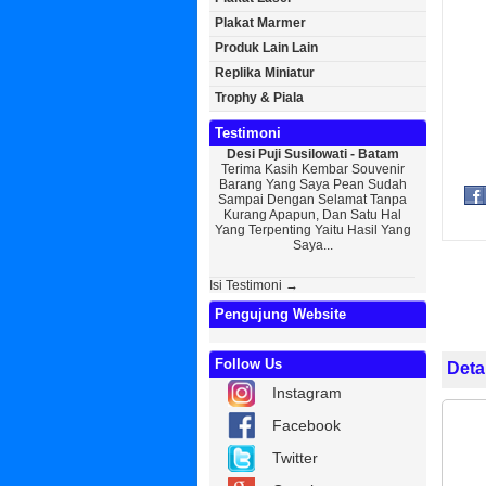
Plakat Marmer
Produk Lain Lain
Replika Miniatur
Trophy & Piala
Testimoni
Desi Puji Susilowati - Batam
Bayu Kurniaw
Terima Kasih Kembar Souvenir
Sedikit Memb
Barang Yang Saya Pean Sudah
Saya, Perken
Sampai Dengan Selamat Tanpa
Kurniawan
Kurang Apapun, Dan Satu Hal
Wisuda Dan 
Yang Terpenting Yaitu Hasil Yang
Kembar Souven
Saya...
Isi Testimoni →
Pengujung Website
Follow Us
Deta
Instagram
Facebook
Twitter