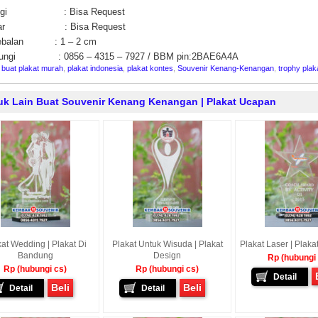
nggi : Bisa Request
bar : Bisa Request
ebalan : 1 – 2 cm
ungi : 0856 – 4315 – 7927 / BBM pin:2BAE6A4A
:
buat plakat murah
,
plakat indonesia
,
plakat kontes
,
Souvenir Kenang-Kenangan
,
trophy plak
uk Lain Buat Souvenir Kenang Kenangan | Plakat Ucapan
at Wedding | Plakat Di
Plakat Untuk Wisuda | Plakat
Plakat Laser | Plaka
Bandung
Design
Rp (hubungi
Rp (hubungi cs)
Rp (hubungi cs)
Detail
Beli
Beli
Detail
Detail