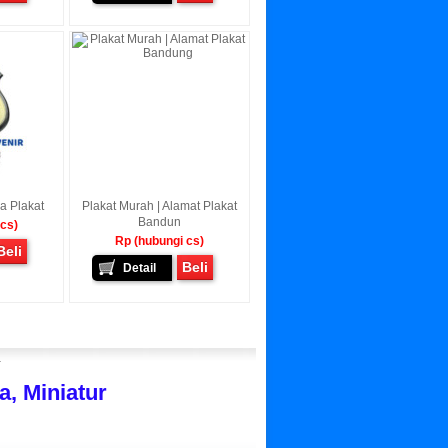
ka Plakat
Plakat Murah | Alamat Plakat
Bandun
 cs)
Rp (hubungi cs)
Beli
Beli
Detail
r
, Miniatur