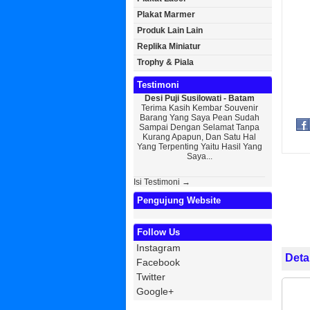
Plakat Marmer
Produk Lain Lain
Replika Miniatur
Trophy & Piala
Testimoni
Desi Puji Susilowati - Batam
Bayu Kurniawan - Jaka
Terima Kasih Kembar Souvenir
Sedikit Membagikan Kis
Barang Yang Saya Pean Sudah
Saya, Perkenalkan Pak 
Sampai Dengan Selamat Tanpa
Kurniawan Reseller 
Kurang Apapun, Dan Satu Hal
Wisuda Dan Souvenir W
Yang Terpenting Yaitu Hasil Yang
Kembar Souvenir, Sebetu
Saya...
Isi Testimoni →
Pengujung Website
Follow Us
Instagram
Deta
Facebook
Twitter
Google+