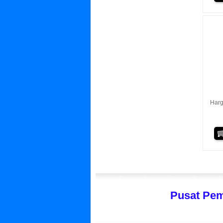
Harg
Pusat Pem