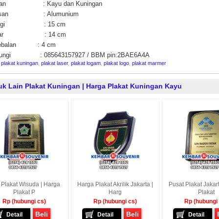
han : Kayu dan Kuningan
lisan : Alumunium
nggi : 15 cm
bar : 14 cm
tebalan : 4 cm
ungi : 085643157927 / BBM pin:2BAE6A4A
:
plakat kuningan
,
plakat laser
,
plakat logam
,
plakat logo
,
plakat marmer
uk Lain Plakat Kuningan | Harga Plakat Kuningan Kayu
 Plakat Wisuda | Harga
Harga Plakat Akrilik Jakarta |
Pusat Plakat Jakar
Plakat P
Harg
Plakat
Rp (hubungi cs)
Rp (hubungi cs)
Rp (hubungi
Beli
Beli
Detail
Detail
Detail