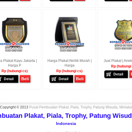
a Plakat Kayu Jakarta |
Harga Plakat Akrilik Murah |
Jual Plakat | Ane
Harga P
Harga
Rp (hubungi
Rp (hubungi cs)
Rp (hubungi cs)
Detail
Beli
Beli
Detail
Detail
Copyright © 2013
Pusat Pembuatan Plakat, Piala, Trophy, Patung Wisuda, Miniatu
buatan Plakat, Piala, Trophy, Patung Wisuda
Indonesia