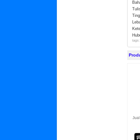
Ba
Tu
Ti
Le
Ke
Hub
tags
Prod
Jual