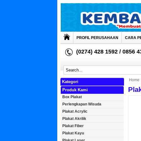
PROFIL PERUSAHAAN
CARA P
(0274) 428 1592 / 0856 
Home
Kategori
Pla
Produk Kami
Box Plakat
Perlengkapan Wisuda
Plakat Acrylic
Plakat Akrilik
Plakat Fiber
Plakat Kayu
Plakat Laser