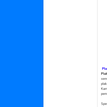
Pla
Pla
semi
plak
Kam
pem
Spes