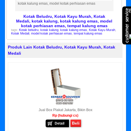
kotak kalung emas, model kotak perhiasan emas
(
Kotak Beludru, Kotak Kayu Murah, Kotak
Medali, kotak kalung, kotak kalung emas, model
kotak perhiasan emas, tempat kalung emas
tags:
Kotak beludru
,
kotak kalung
,
kotak kalung emas
,
Kotak Kayu Murah
,
Kotak Medali
,
model kotak perhiasan emas
,
tempat kalung emas
Produk Lain Kotak Beludru, Kotak Kayu Murah, Kotak
Medali
Jual Box Plakat Jakarta, Bikin Box
Rp (hubungi cs)
Beli
Detail