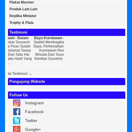
Plakat Marmer
Produk Lain Lain
Replika Miniatur
Trophy & Piala
Testimoni
Bayu Kurniawan - Jakarta Pusat
Sunarto - Bandar Lampung
Ba
Sedikit Membagikan Kisah Sukses
AWAL KERAGUAN JADI
Ta
Saya, Perkenalkan Pak Saya Bayu
KEPERCAYAAN Awal Ingin Pesan
[ MOTO
Kurniawan Reseller Patung
Souvenir Di Kembar Souvenir
K
Wisuda Dan Souvenir Wisuda Di
Jogja Saya Masih Ragu Ragu,
Perke
Kembar Souvenir, Sebetulnya S...
Tapi Setelah Saya Membenarkan
Resell
Diri Tentang Ke...
Bek
Isi Testimoni →
Pengujung Website
Follow Us
Instagram
Facebook
Twitter
Google+