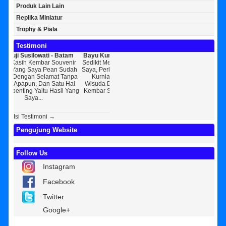
Produk Lain Lain
Replika Miniatur
Trophy & Piala
Testimoni
- Batam
Bayu Kurniawan - Jakarta Pusat
Sunarto - Bandar Lampung
Souvenir
Sedikit Membagikan Kisah Sukses
AWAL KERAGUAN JADI
an Sudah
Saya, Perkenalkan Pak Saya Bayu
KEPERCAYAAN Awal Ingin Pesan
[
at Tanpa
Kurniawan Reseller Patung
Souvenir Di Kembar Souvenir
atu Hal
Wisuda Dan Souvenir Wisuda Di
Jogja Saya Masih Ragu Ragu,
asil Yang
Kembar Souvenir, Sebetulnya S...
Tapi Setelah Saya Membenarkan
Re
Diri Tentang Ke...
Isi Testimoni →
Pengujung Website
Follow Us
Instagram
Facebook
Twitter
Google+