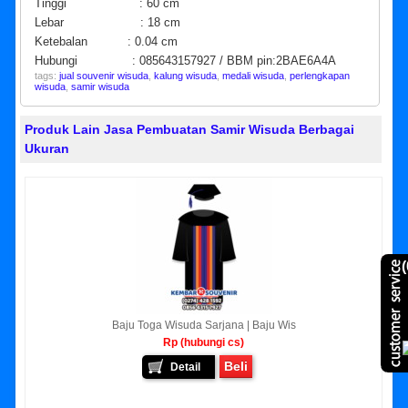
Tinggi : 60 cm
Lebar : 18 cm
Ketebalan : 0.04 cm
Hubungi : 085643157927 / BBM pin:2BAE6A4A
tags:
jual souvenir wisuda
,
kalung wisuda
,
medali wisuda
,
perlengkapan
wisuda
,
samir wisuda
Produk Lain Jasa Pembuatan Samir Wisuda Berbagai
Ukuran
(
Baju Toga Wisuda Sarjana | Baju Wis
Rp (hubungi cs)
Beli
Detail