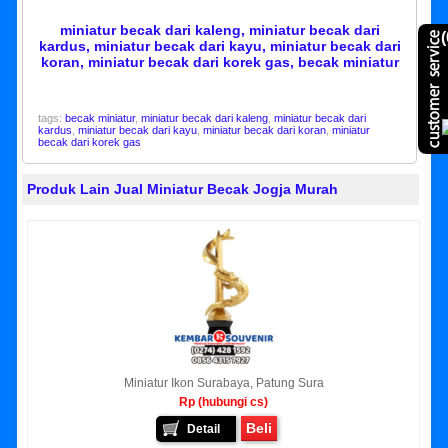
miniatur becak dari kaleng, miniatur becak dari
(
kardus, miniatur becak dari kayu, miniatur becak dari
koran, miniatur becak dari korek gas, becak miniatur
tags:
becak miniatur
,
miniatur becak dari kaleng
,
miniatur becak dari
kardus
,
miniatur becak dari kayu
,
miniatur becak dari koran
,
miniatur
becak dari korek gas
Produk Lain Jual Miniatur Becak Jogja Murah
Miniatur Ikon Surabaya, Patung Sura
Rp (hubungi cs)
Beli
Detail