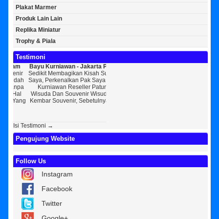
Plakat Marmer
Produk Lain Lain
Replika Miniatur
Trophy & Piala
Testimoni
Bayu Kurniawan - Jakarta Pusat
Sunarto - Bandar Lampung
Ba
Sedikit Membagikan Kisah Sukses
AWAL KERAGUAN JADI
Ta
Saya, Perkenalkan Pak Saya Bayu
KEPERCAYAAN Awal Ingin Pesan
[ MOTO
Kurniawan Reseller Patung
Souvenir Di Kembar Souvenir
K
Wisuda Dan Souvenir Wisuda Di
Jogja Saya Masih Ragu Ragu,
Perke
Kembar Souvenir, Sebetulnya S...
Tapi Setelah Saya Membenarkan
Resell
Diri Tentang Ke...
Bek
Isi Testimoni →
Pengujung Website
Follow Us
Instagram
Facebook
Twitter
Google+