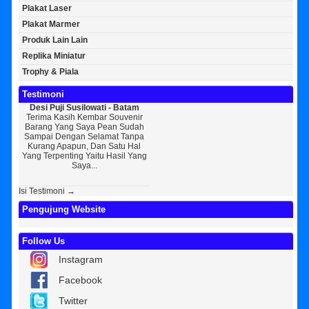
Plakat Laser
Plakat Marmer
Produk Lain Lain
Replika Miniatur
Trophy & Piala
Testimoni
Desi Puji Susilowati - Batam
Bayu Kurniawan - Jakarta Pusat
Sun
Terima Kasih Kembar Souvenir
Sedikit Membagikan Kisah Sukses
A
Barang Yang Saya Pean Sudah
Saya, Perkenalkan Pak Saya Bayu
KEPER
Sampai Dengan Selamat Tanpa
Kurniawan Reseller Patung
Souv
Kurang Apapun, Dan Satu Hal
Wisuda Dan Souvenir Wisuda Di
Jogj
Yang Terpenting Yaitu Hasil Yang
Kembar Souvenir, Sebetulnya S...
Tapi 
Saya...
Isi Testimoni →
Pengujung Website
Follow Us
Instagram
Facebook
Twitter