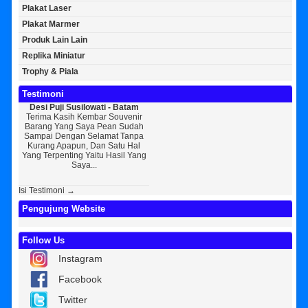
Plakat Laser
Plakat Marmer
Produk Lain Lain
Replika Miniatur
Trophy & Piala
Testimoni
Desi Puji Susilowati - Batam
Bayu Kurniawan - Jakarta Pusat
Sun
Terima Kasih Kembar Souvenir
Sedikit Membagikan Kisah Sukses
A
Barang Yang Saya Pean Sudah
Saya, Perkenalkan Pak Saya Bayu
KEPER
Sampai Dengan Selamat Tanpa
Kurniawan Reseller Patung
Souv
Kurang Apapun, Dan Satu Hal
Wisuda Dan Souvenir Wisuda Di
Jogj
Yang Terpenting Yaitu Hasil Yang
Kembar Souvenir, Sebetulnya S...
Tapi 
Saya...
Isi Testimoni →
Pengujung Website
Follow Us
Instagram
Facebook
Twitter