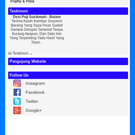
Trophy & Piala
Testimoni
Desi Puji Susilowati - Batam
Bayu Kurniawan - Jakarta Pusat
Sun
Terima Kasih Kembar Souvenir
Sedikit Membagikan Kisah Sukses
A
Barang Yang Saya Pean Sudah
Saya, Perkenalkan Pak Saya Bayu
KEPER
Sampai Dengan Selamat Tanpa
Kurniawan Reseller Patung
Souv
Kurang Apapun, Dan Satu Hal
Wisuda Dan Souvenir Wisuda Di
Jogj
Yang Terpenting Yaitu Hasil Yang
Kembar Souvenir, Sebetulnya S...
Tapi 
Saya...
Isi Testimoni →
Pengujung Website
Follow Us
Instagram
Facebook
Twitter
Google+