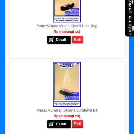
(
Kado Wisuda Murah Kreatif Unik Jogj
Rp (hubungi cs)
Beli
Detail
Plakat Murah Di Jakarta Surabaya Ba
Rp (hubungi cs)
Beli
Detail