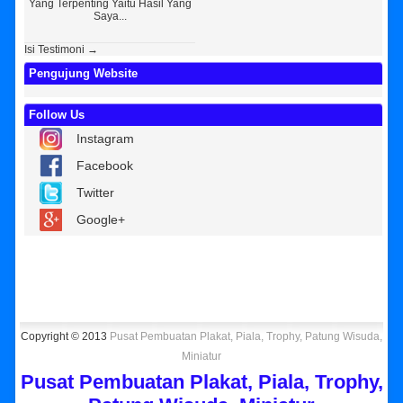
Yang Terpenting Yaitu Hasil Yang
Kembar Souvenir, Sebetulnya S...
Tapi 
Saya...
Isi Testimoni →
Pengujung Website
Follow Us
Instagram
Facebook
Twitter
Google+
Copyright © 2013
Pusat Pembuatan Plakat, Piala, Trophy, Patung Wisuda,
Miniatur
Pusat Pembuatan Plakat, Piala, Trophy,