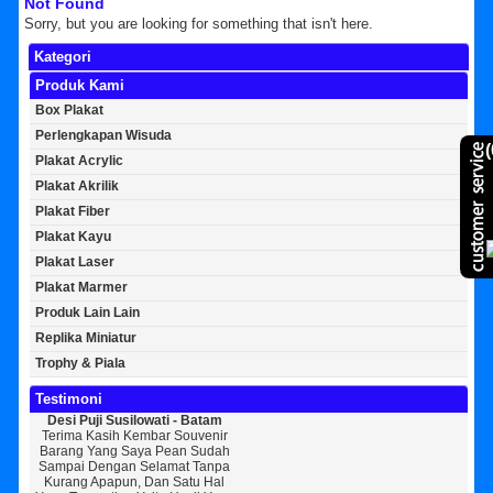
Not Found
Sorry, but you are looking for something that isn't here.
Kategori
Produk Kami
Box Plakat
Perlengkapan Wisuda
(
Plakat Acrylic
Plakat Akrilik
Plakat Fiber
Plakat Kayu
Plakat Laser
Plakat Marmer
Produk Lain Lain
Replika Miniatur
Trophy & Piala
Testimoni
Desi Puji Susilowati - Batam
Bayu Kurniawan - Jakarta Pusat
Sun
Terima Kasih Kembar Souvenir
Sedikit Membagikan Kisah Sukses
A
Barang Yang Saya Pean Sudah
Saya, Perkenalkan Pak Saya Bayu
KEPER
Sampai Dengan Selamat Tanpa
Kurniawan Reseller Patung
Souv
Kurang Apapun, Dan Satu Hal
Wisuda Dan Souvenir Wisuda Di
Jogj