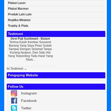
Plakat Laser
Plakat Marmer
Produk Lain Lain
Replika Miniatur
Trophy & Piala
Testimoni
Desi Puji Susilowati - Batam
Bayu Kurniawan - Jakarta Pusat
Sun
Terima Kasih Kembar Souvenir
Sedikit Membagikan Kisah Sukses
A
Barang Yang Saya Pean Sudah
Saya, Perkenalkan Pak Saya Bayu
KEPER
Sampai Dengan Selamat Tanpa
Kurniawan Reseller Patung
Souv
Kurang Apapun, Dan Satu Hal
Wisuda Dan Souvenir Wisuda Di
Jogj
Yang Terpenting Yaitu Hasil Yang
Kembar Souvenir, Sebetulnya S...
Tapi 
Saya...
Isi Testimoni →
Pengujung Website
Follow Us
Instagram
Facebook
Twitter