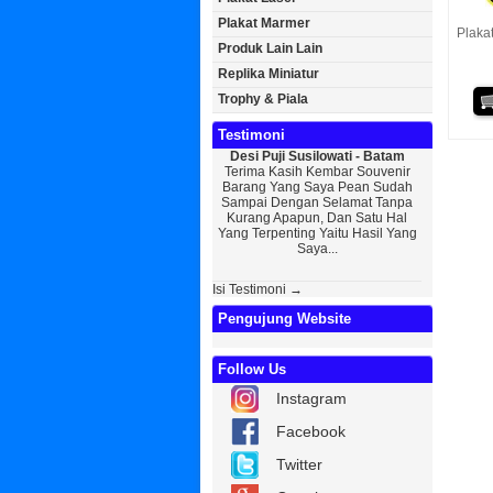
Plakat Marmer
Plaka
Produk Lain Lain
Replika Miniatur
Trophy & Piala
Testimoni
Desi Puji Susilowati - Batam
Bayu Kurni
Terima Kasih Kembar Souvenir
Sedikit Me
Barang Yang Saya Pean Sudah
Saya, Perk
Sampai Dengan Selamat Tanpa
Kurniaw
Kurang Apapun, Dan Satu Hal
Wisuda Da
Yang Terpenting Yaitu Hasil Yang
Kembar Sou
Saya...
Isi Testimoni →
Pengujung Website
Follow Us
Instagram
Facebook
Twitter