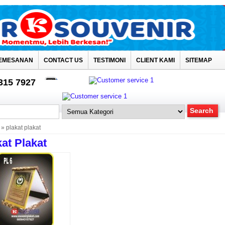
EMESANAN
CONTACT US
TESTIMONI
CLIENT KAMI
SITEMAP
4315 7927
» plakat plakat
kat Plakat