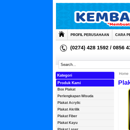
PROFIL PERUSAHAAN
CARA P
(0274) 428 1592 / 0856 
Home
Kategori
Pla
Produk Kami
Box Plakat
Perlengkapan Wisuda
Plakat Acrylic
Plakat Akrilik
Plakat Fiber
Plakat Kayu
Plakat Laser