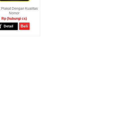
t Plakat Dengan Kualitas
Nomor
Rp (hubungi cs)
Beli
Detail
awan - Jakarta Pusat
Sunarto - Bandar Lampung
Baskara Abdurrah
mbagikan Kisah Sukses
AWAL KERAGUAN JADI
Tarutung Tapanuli
enalkan Pak Saya Bayu
KEPERCAYAAN Awal Ingin Pesan
[ MOTOR IMPIAN ] Ucap
an Reseller Patung
Souvenir Di Kembar Souvenir
Kasih Yang Menda
n Souvenir Wisuda Di
Jogja Saya Masih Ragu Ragu,
Perkenalkan Pak Saya
venir, Sebetulnya S...
Tapi Setelah Saya Membenarkan
Reseller Bapak Yang S
Diri Tentang Ke...
Bekerjasama Denga
Bapak. Sek...