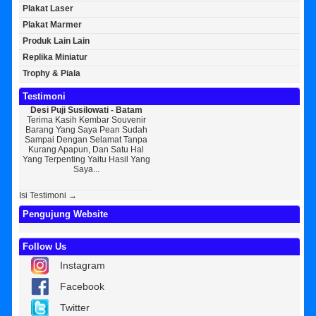
Plakat Laser
Plakat Marmer
Produk Lain Lain
Replika Miniatur
Trophy & Piala
Testimoni
Desi Puji Susilowati - Batam
Bayu Kurniawan - Jakarta Pusat
Sun
Terima Kasih Kembar Souvenir
Sedikit Membagikan Kisah Sukses
A
Barang Yang Saya Pean Sudah
Saya, Perkenalkan Pak Saya Bayu
KEPER
Sampai Dengan Selamat Tanpa
Kurniawan Reseller Patung
Souv
Kurang Apapun, Dan Satu Hal
Wisuda Dan Souvenir Wisuda Di
Jogj
Yang Terpenting Yaitu Hasil Yang
Kembar Souvenir, Sebetulnya S...
Tapi 
Saya...
Isi Testimoni →
Pengujung Website
Follow Us
Instagram
Facebook
Twitter