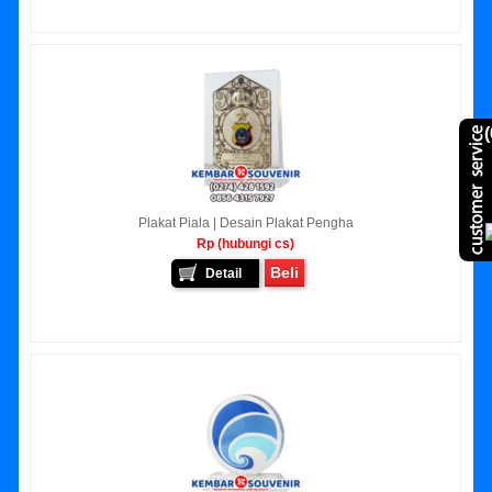
(
Plakat Piala | Desain Plakat Pengha
Rp (hubungi cs)
Beli
Detail