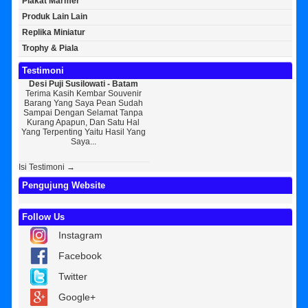
Plakat Marmer
Produk Lain Lain
Replika Miniatur
Trophy & Piala
Testimoni
 Puji Susilowati - Batam
Bayu Kurniawan - Jakarta Pusat
Sunarto - Band
a Kasih Kembar Souvenir
Sedikit Membagikan Kisah Sukses
AWAL KERAGU
g Yang Saya Pean Sudah
Saya, Perkenalkan Pak Saya Bayu
KEPERCAYAAN Awal
i Dengan Selamat Tanpa
Kurniawan Reseller Patung
Souvenir Di Kemb
ng Apapun, Dan Satu Hal
Wisuda Dan Souvenir Wisuda Di
Jogja Saya Masih
erpenting Yaitu Hasil Yang
Kembar Souvenir, Sebetulnya S...
Tapi Setelah Saya
Saya...
Diri Tentang
Isi Testimoni →
Pengujung Website
Follow Us
Instagram
Facebook
Twitter
Google+