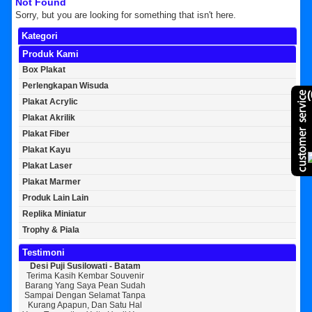
Not Found
Sorry, but you are looking for something that isn't here.
Kategori
Produk Kami
Box Plakat
Perlengkapan Wisuda
(
Plakat Acrylic
Plakat Akrilik
Plakat Fiber
Plakat Kayu
Plakat Laser
Plakat Marmer
Produk Lain Lain
Replika Miniatur
Trophy & Piala
Testimoni
Desi Puji Susilowati - Batam
Bayu Kurniawan - Jakarta Pusat
Sun
Terima Kasih Kembar Souvenir
Sedikit Membagikan Kisah Sukses
A
Barang Yang Saya Pean Sudah
Saya, Perkenalkan Pak Saya Bayu
KEPER
Sampai Dengan Selamat Tanpa
Kurniawan Reseller Patung
Souv
Kurang Apapun, Dan Satu Hal
Wisuda Dan Souvenir Wisuda Di
Jogj