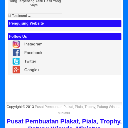
Yang Terpenting Yaitu Hasil Yang
Kembar Souvenir, Sebetulnya S...
Tapi 
Saya...
Isi Testimoni →
Pengujung Website
Follow Us
Instagram
Facebook
Twitter
Google+
Copyright © 2013
Pusat Pembuatan Plakat, Piala, Trophy, Patung Wisuda,
Miniatur
Pusat Pembuatan Plakat, Piala, Trophy,