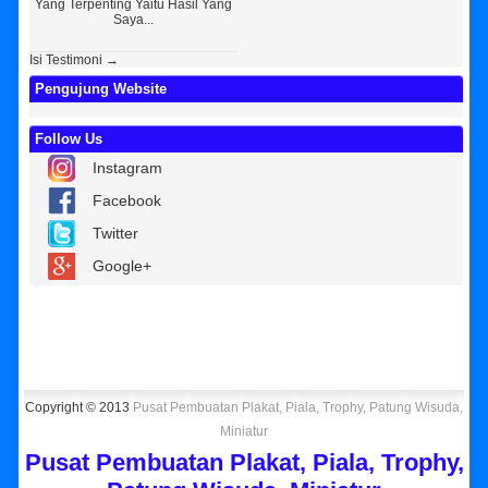
Yang Terpenting Yaitu Hasil Yang
Kembar Souvenir, Sebetulnya S...
Tapi 
Saya...
Isi Testimoni →
Pengujung Website
Follow Us
Instagram
Facebook
Twitter
Google+
Copyright © 2013
Pusat Pembuatan Plakat, Piala, Trophy, Patung Wisuda,
Miniatur
Pusat Pembuatan Plakat, Piala, Trophy,