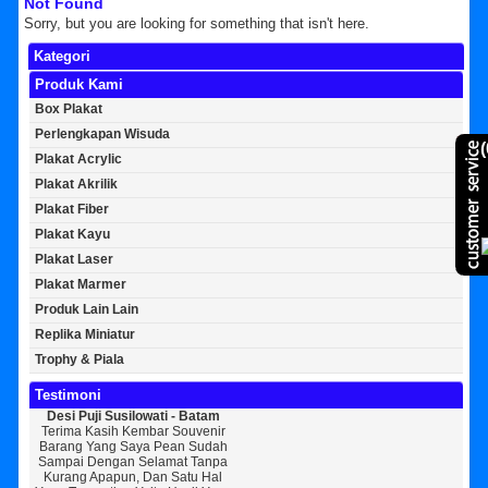
Not Found
Sorry, but you are looking for something that isn't here.
Kategori
Produk Kami
Box Plakat
Perlengkapan Wisuda
(
Plakat Acrylic
Plakat Akrilik
Plakat Fiber
Plakat Kayu
Plakat Laser
Plakat Marmer
Produk Lain Lain
Replika Miniatur
Trophy & Piala
Testimoni
Desi Puji Susilowati - Batam
Bayu Kurniawan - Jakarta Pusat
Sun
Terima Kasih Kembar Souvenir
Sedikit Membagikan Kisah Sukses
A
Barang Yang Saya Pean Sudah
Saya, Perkenalkan Pak Saya Bayu
KEPER
Sampai Dengan Selamat Tanpa
Kurniawan Reseller Patung
Souv
Kurang Apapun, Dan Satu Hal
Wisuda Dan Souvenir Wisuda Di
Jogj