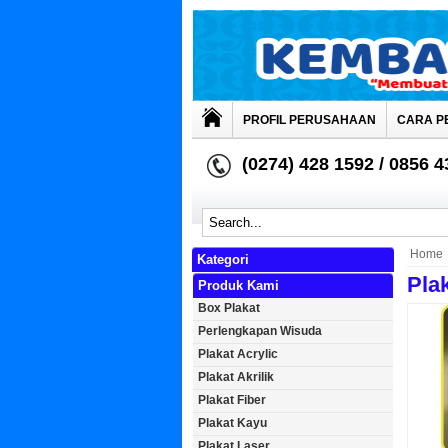
PROFIL PERUSAHAAN
CARA P
(0274) 428 1592 / 0856 
Home
Kategori
Plak
Produk Kami
Box Plakat
Perlengkapan Wisuda
Plakat Acrylic
Plakat Akrilik
Plakat Fiber
Plakat Kayu
Plakat Laser