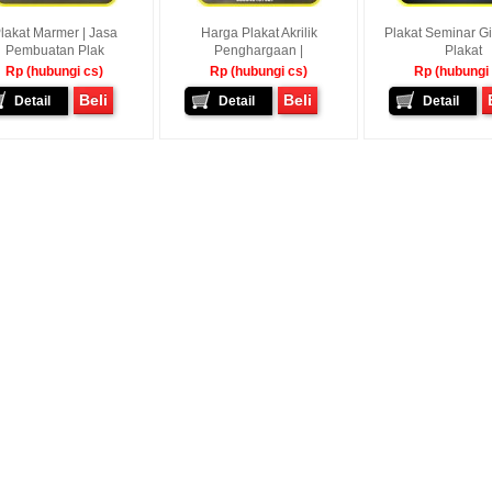
lakat Marmer | Jasa
Harga Plakat Akrilik
Plakat Seminar Git
Pembuatan Plak
Penghargaan |
Plakat
Rp (hubungi cs)
Rp (hubungi cs)
Rp (hubungi
Beli
Beli
Detail
Detail
Detail
awan - Jakarta Pusat
Sunarto - Bandar Lampung
Baskara Abdurrah
mbagikan Kisah Sukses
AWAL KERAGUAN JADI
Tarutung Tapanuli
enalkan Pak Saya Bayu
KEPERCAYAAN Awal Ingin Pesan
[ MOTOR IMPIAN ] Ucap
an Reseller Patung
Souvenir Di Kembar Souvenir
Kasih Yang Menda
n Souvenir Wisuda Di
Jogja Saya Masih Ragu Ragu,
Perkenalkan Pak Saya
venir, Sebetulnya S...
Tapi Setelah Saya Membenarkan
Reseller Bapak Yang S
Diri Tentang Ke...
Bekerjasama Denga
Bapak. Sek...