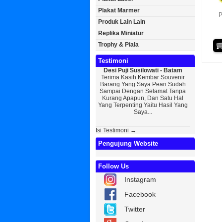
Plakat Marmer
P
Produk Lain Lain
Replika Miniatur
Trophy & Piala
Testimoni
Desi Puji Susilowati - Batam
Bayu Kurni
Terima Kasih Kembar Souvenir
Sedikit Me
Barang Yang Saya Pean Sudah
Saya, Perk
Sampai Dengan Selamat Tanpa
Kurniaw
Kurang Apapun, Dan Satu Hal
Wisuda Da
Yang Terpenting Yaitu Hasil Yang
Kembar Sou
Saya...
Isi Testimoni →
Pengujung Website
Follow Us
Instagram
Facebook
Twitter