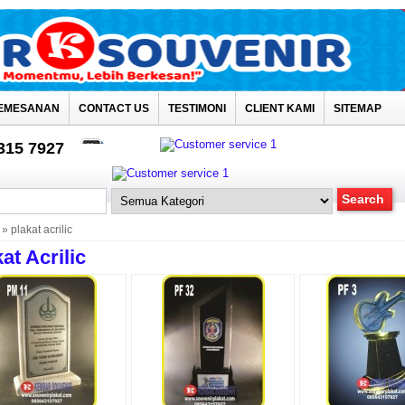
EMESANAN
CONTACT US
TESTIMONI
CLIENT KAMI
SITEMAP
4315 7927
» plakat acrilic
at Acrilic