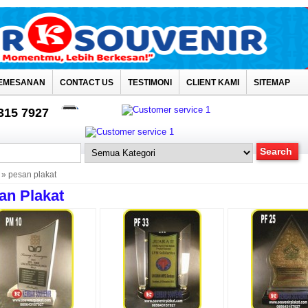
EMESANAN
CONTACT US
TESTIMONI
CLIENT KAMI
SITEMAP
4315 7927
» pesan plakat
an Plakat