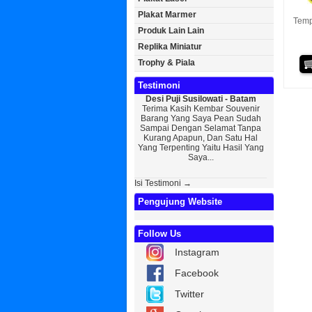
Plakat Marmer
Temp
Produk Lain Lain
Replika Miniatur
Trophy & Piala
Testimoni
Desi Puji Susilowati - Batam
Bayu Kurni
Terima Kasih Kembar Souvenir
Sedikit Me
Barang Yang Saya Pean Sudah
Saya, Perk
Sampai Dengan Selamat Tanpa
Kurniaw
Kurang Apapun, Dan Satu Hal
Wisuda Da
Yang Terpenting Yaitu Hasil Yang
Kembar Sou
Saya...
Isi Testimoni →
Pengujung Website
Follow Us
Instagram
Facebook
Twitter