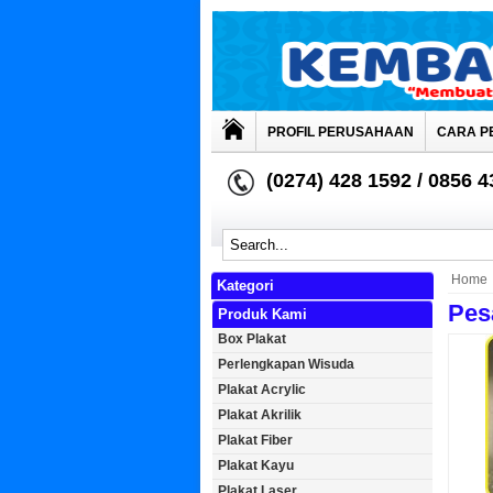
PROFIL PERUSAHAAN
CARA P
(0274) 428 1592 / 0856 
Home
Kategori
Pes
Produk Kami
Box Plakat
Perlengkapan Wisuda
Plakat Acrylic
Plakat Akrilik
Plakat Fiber
Plakat Kayu
Plakat Laser