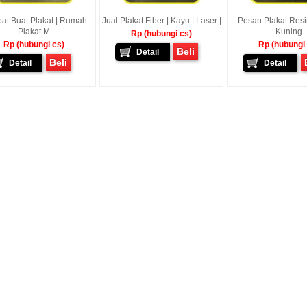
at Buat Plakat | Rumah
Jual Plakat Fiber | Kayu | Laser |
Pesan Plakat Resin
Plakat M
Kuning
Rp (hubungi cs)
Rp (hubungi cs)
Rp (hubungi
Beli
Detail
Beli
Detail
Detail
awan - Jakarta Pusat
Sunarto - Bandar Lampung
Baskara Abdurrah
mbagikan Kisah Sukses
AWAL KERAGUAN JADI
Tarutung Tapanuli
enalkan Pak Saya Bayu
KEPERCAYAAN Awal Ingin Pesan
[ MOTOR IMPIAN ] Ucap
an Reseller Patung
Souvenir Di Kembar Souvenir
Kasih Yang Menda
n Souvenir Wisuda Di
Jogja Saya Masih Ragu Ragu,
Perkenalkan Pak Saya
venir, Sebetulnya S...
Tapi Setelah Saya Membenarkan
Reseller Bapak Yang S
Diri Tentang Ke...
Bekerjasama Denga
Bapak. Sek...