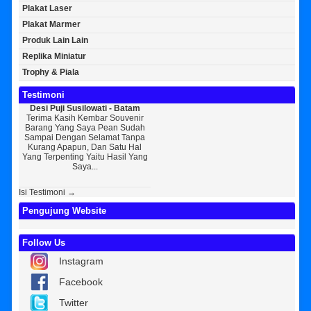
Plakat Laser
Plakat Marmer
Produk Lain Lain
Replika Miniatur
Trophy & Piala
Testimoni
Desi Puji Susilowati - Batam
Bayu Kurniawan - Jakarta Pusat
Sun
Terima Kasih Kembar Souvenir
Sedikit Membagikan Kisah Sukses
A
Barang Yang Saya Pean Sudah
Saya, Perkenalkan Pak Saya Bayu
KEPER
Sampai Dengan Selamat Tanpa
Kurniawan Reseller Patung
Souv
Kurang Apapun, Dan Satu Hal
Wisuda Dan Souvenir Wisuda Di
Jogj
Yang Terpenting Yaitu Hasil Yang
Kembar Souvenir, Sebetulnya S...
Tapi 
Saya...
Isi Testimoni →
Pengujung Website
Follow Us
Instagram
Facebook
Twitter