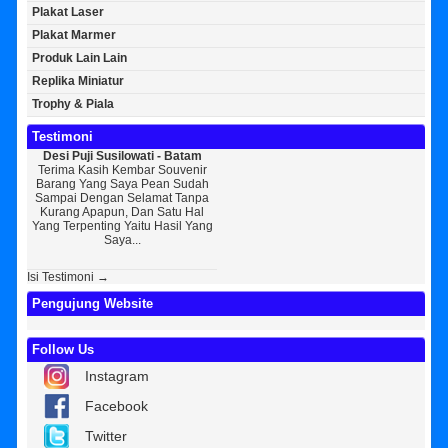
Plakat Laser
Plakat Marmer
Produk Lain Lain
Replika Miniatur
Trophy & Piala
Testimoni
Desi Puji Susilowati - Batam
Bayu Kurniawan - Jakarta Pusat
Sun
Terima Kasih Kembar Souvenir
Sedikit Membagikan Kisah Sukses
A
Barang Yang Saya Pean Sudah
Saya, Perkenalkan Pak Saya Bayu
KEPER
Sampai Dengan Selamat Tanpa
Kurniawan Reseller Patung
Souv
Kurang Apapun, Dan Satu Hal
Wisuda Dan Souvenir Wisuda Di
Jogj
Yang Terpenting Yaitu Hasil Yang
Kembar Souvenir, Sebetulnya S...
Tapi 
Saya...
Isi Testimoni →
Pengujung Website
Follow Us
Instagram
Facebook
Twitter