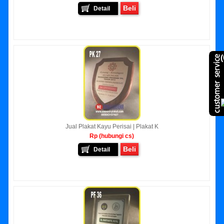
Beli
Detail
(
Jual Plakat Kayu Perisai | Plakat K
Rp (hubungi cs)
Beli
Detail