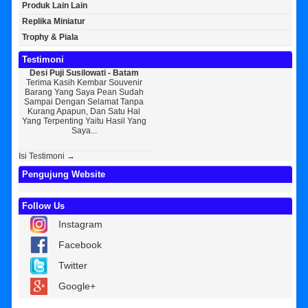
Produk Lain Lain
Replika Miniatur
Trophy & Piala
Testimoni
Desi Puji Susilowati - Batam
Bayu Kurniawan - Jakarta Pusat
Sun
Terima Kasih Kembar Souvenir
Sedikit Membagikan Kisah Sukses
A
Barang Yang Saya Pean Sudah
Saya, Perkenalkan Pak Saya Bayu
KEPER
Sampai Dengan Selamat Tanpa
Kurniawan Reseller Patung
Souv
Kurang Apapun, Dan Satu Hal
Wisuda Dan Souvenir Wisuda Di
Jogj
Yang Terpenting Yaitu Hasil Yang
Kembar Souvenir, Sebetulnya S...
Tapi 
Saya...
Isi Testimoni →
Pengujung Website
Follow Us
Instagram
Facebook
Twitter
Google+