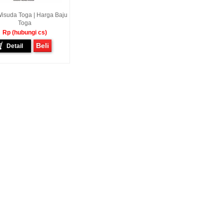
isuda Toga | Harga Baju
Toga
Rp (hubungi cs)
Beli
Detail
awan - Jakarta Pusat
Sunarto - Bandar Lampung
Baskara Abdurrah
mbagikan Kisah Sukses
AWAL KERAGUAN JADI
Tarutung Tapanuli
enalkan Pak Saya Bayu
KEPERCAYAAN Awal Ingin Pesan
[ MOTOR IMPIAN ] Ucap
an Reseller Patung
Souvenir Di Kembar Souvenir
Kasih Yang Menda
n Souvenir Wisuda Di
Jogja Saya Masih Ragu Ragu,
Perkenalkan Pak Saya
venir, Sebetulnya S...
Tapi Setelah Saya Membenarkan
Reseller Bapak Yang S
Diri Tentang Ke...
Bekerjasama Denga
Bapak. Sek...