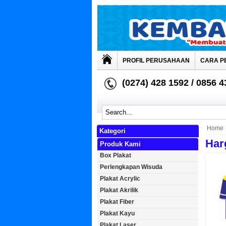
PROFIL PERUSAHAAN
CARA P
(0274) 428 1592 / 0856 
Home
Kategori
Har
Produk Kami
Box Plakat
Perlengkapan Wisuda
Plakat Acrylic
Plakat Akrilik
Plakat Fiber
Plakat Kayu
Plakat Laser