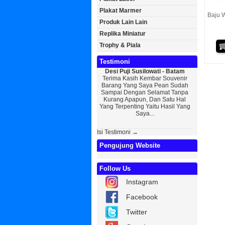
Plakat Marmer
Baju W
Produk Lain Lain
Replika Miniatur
Trophy & Piala
Testimoni
Desi Puji Susilowati - Batam
Bayu Kurni
Terima Kasih Kembar Souvenir
Sedikit Me
Barang Yang Saya Pean Sudah
Saya, Perk
Sampai Dengan Selamat Tanpa
Kurniaw
Kurang Apapun, Dan Satu Hal
Wisuda Da
Yang Terpenting Yaitu Hasil Yang
Kembar Sou
Saya...
Isi Testimoni →
Pengujung Website
Follow Us
Instagram
Facebook
Twitter