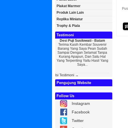
Plakat Marmer
Pus
Produk Lain Lain
Replika Miniatur
Trophy & Piala
Testimoni
Desi Puji Susilowati - Batam
Bayu Kurni
Terima Kasih Kembar Souvenir
Sedikit Me
Barang Yang Saya Pean Sudah
Saya, Perk
Sampai Dengan Selamat Tanpa
Kurniaw
Kurang Apapun, Dan Satu Hal
Wisuda Da
Yang Terpenting Yaitu Hasil Yang
Kembar Sou
Saya...
Isi Testimoni →
Pengujung Website
Follow Us
Instagram
Facebook
Twitter