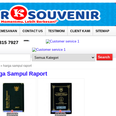
EMESANAN
CONTACT US
TESTIMONI
CLIENT KAMI
SITEMAP
4315 7927
» harga sampul raport
ga Sampul Raport