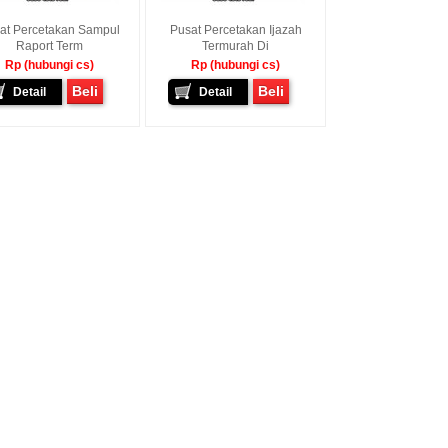
at Percetakan Sampul
Pusat Percetakan Ijazah
Raport Term
Termurah Di
Rp (hubungi cs)
Rp (hubungi cs)
Beli
Beli
Detail
Detail
awan - Jakarta Pusat
Sunarto - Bandar Lampung
Baskara Abdurrah
mbagikan Kisah Sukses
AWAL KERAGUAN JADI
Tarutung Tapanuli
enalkan Pak Saya Bayu
KEPERCAYAAN Awal Ingin Pesan
[ MOTOR IMPIAN ] Ucap
an Reseller Patung
Souvenir Di Kembar Souvenir
Kasih Yang Menda
n Souvenir Wisuda Di
Jogja Saya Masih Ragu Ragu,
Perkenalkan Pak Saya
venir, Sebetulnya S...
Tapi Setelah Saya Membenarkan
Reseller Bapak Yang S
Diri Tentang Ke...
Bekerjasama Denga
Bapak. Sek...