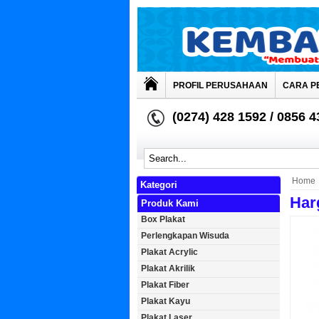
PROFIL PERUSAHAAN
CARA P
(0274) 428 1592 / 0856 
Home
Kategori
Har
Produk Kami
Box Plakat
Perlengkapan Wisuda
Plakat Acrylic
Plakat Akrilik
Plakat Fiber
Plakat Kayu
Plakat Laser